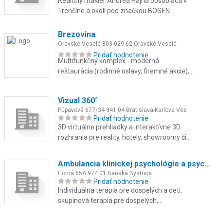
Realitný maklér Andrea Hajná pôsobiaca v
Trenčíne a okolí pod značkou BOSEN.
Sprostredkovanie predaja a prenájmu
nehnuteľností, poradenstvo a oceňov...
Brezovina
Oravské Veselé 803 029 62 Oravské Veselé
Pridať hodnotenie
Multifunkčný komplex - moderná
reštaurácia (rodinné oslavy, firemné akcie),
súkromné wellness, špičkové fitness,
ubytovanie v lone prírody.
Vizual 360°
Púpavová 677/34 841 04 Bratislava-Karlova Ves
Pridať hodnotenie
3D virtuálne prehliadky a interaktívne 3D
rozhrania pre reality, hotely, showroomy či
reštaurácie. Pôsobíme v Bratislave a širšom
okolí. Pomôžeme vám ...
Ambulancia klinickej psychológie a psychoterapie
Horná 65A 974 01 Banská Bystrica
Pridať hodnotenie
Individuálna terapia pre dospelých a deti,
skupinová terapia pre dospelých,
psychodiagnostika, krízová intervencia a