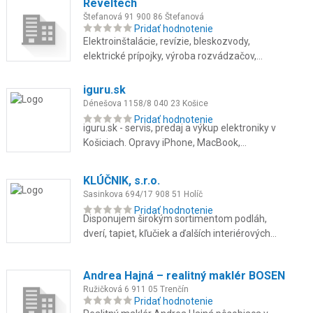
Reveltech
Štefanová 91 900 86 Štefanová
Pridať hodnotenie
Elektroinštalácie, revízie, bleskozvody,
elektrické prípojky, výroba rozvádzačov,
svietidlá, vstupné systémy, poruchy.
iguru.sk
Dénešova 1158/8 040 23 Košice
Pridať hodnotenie
iguru.sk - servis, predaj a výkup elektroniky v
Košiciach. Opravy iPhone, MacBook,
Samsung aj konzol na počkanie. Použité
zariadenia so zárukou až 24 ...
KLÚČNIK, s.r.o.
Sasinkova 694/17 908 51 Holíč
Pridať hodnotenie
Disponujem širokým sortimentom podláh,
dverí, tapiet, kľučiek a ďalších interiérových
doplnkov, tieniacej techniky ako sú žalúzie,
rolety, sieťky, von...
Andrea Hajná – realitný maklér BOSEN
Ružičková 6 911 05 Trenčín
Pridať hodnotenie