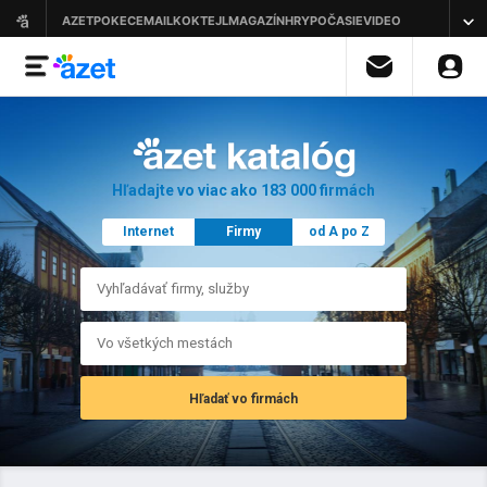
Hľadajte vo viac ako 183 000 firmách
Internet
Firmy
od A po Z