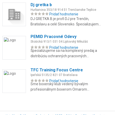
poradenstvo.
Dj gretka b
Hurbanova 353/18 914 51 Trenčianske Teplice
Pridať hodnotenie
DJ GRETKA B je profi DJ pre Trenčín,
Bratislavu a celé Slovensko. Špecializujem
sa na svadby, stužkové, oslavy a firemné
večierky. Som multižánrová DJ...
PEMID Pracovné Odevy
Stošická 913/1 031 04 Liptovský Mikuláš
Pridať hodnotenie
Špecializujeme sa na komplexný predaj a
distribúciu ochranných pracovných
prostriedkov, odolných pracovných odevov
pre náročné prevádzky, reflexné ode...
TFC Training Focus Centre
Ipeľská 5135/2 821 07 Bratislava
Pridať hodnotenie
Sme boxerský klub vedený bývalým
profesionálnym boxerom Omarom
Ahmadom, kde spájame skúsenosti z ringu
s individuálnym prístupom ku každému
členovi. T...