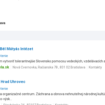
lava
- Bél Mátyás Intézet
otenie
m vytvoriť tolerantnejšie Slovensko pomocou vedeckých, vzdelávacích a 
la.sk
Nová Cvernovka, Račianska 78 , 831 02 Bratislava
Kontakty
 Hrad Uhrovec
otenie
a organizačné centrum. Záchrana a obnova nehnuteľnej národnej kultúr
-výsk...