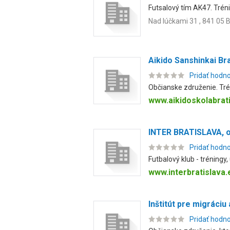
Futsalový tím AK47. Trénin
Nad lúčkami 31 , 841 05 B
Aikido Sanshinkai Bra
Pridať hodn
Občianske združenie. Tré
www.aikidoskolabrati
INTER BRATISLAVA, o
Pridať hodn
Futbalový klub - tréningy
www.interbratislava.
Inštitút pre migráciu
Pridať hodn