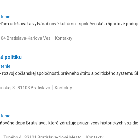
otenie
eľom udržiavať a vytvárať nové kultúrno - spoločenské a športové poduj
..
104 Bratislava-Karlova Ves
Kontakty
 politiku
otenie
 rozvoj občianskej spoločnosti, právneho štátu a politického systému Sl
inskej 3 , 81103 Bratislava
Kontakty
otenie
vého depa Bratislava , ktoré združuje priaznivcov historických vozidiel,
Tupého 4 , 83101 Bratislava-Nové Mesto
Kontakty