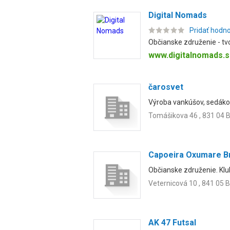
Digital Nomads
Pridať hodn
Občianske združenie - tv
www.digitalnomads.s
čarosvet
Výroba vankúšov, sedáko
Tomášikova 46 , 831 04 B
Capoeira Oxumare Br
Občianske združenie. Klu
Veternicová 10 , 841 05 B
AK 47 Futsal