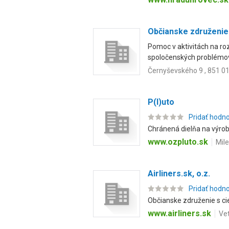
Občianske združeni
Pomoc v aktivitách na ro
spoločenských problémov.
Černyševského 9 , 851 01
P(l)uto
Pridať hodn
Chránená dielňa na výrobu
www.ozpluto.sk
Mile
Airliners.sk, o.z.
Pridať hodn
Občianske združenie s cieľ
www.airliners.sk
Vet