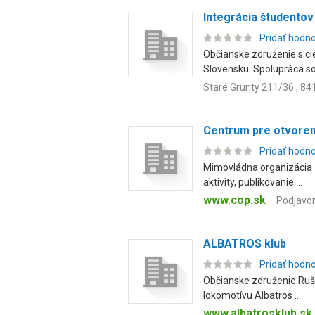
Integrácia študentov
Pridať hodn
Občianske združenie s ci
Slovensku. Spolupráca so.
Staré Grunty 211/36 , 84
Centrum pre otvorenú
Pridať hodn
Mimovládna organizácia -
aktivity, publikovanie ...
www.cop.sk
Podjavor
ALBATROS klub
Pridať hodn
Občianske združenie Rušňo
lokomotívu Albatros ...
www.albatrosklub.sk