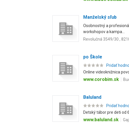
Manželský sľub
Osobnostný a profesionáln
workshopov a kampa...
Revolučná 3549/30 , 821
po Škole
Pridať hodn
Online videoknižnica povol
www.corobim.sk
Bud
Baluland
Pridať hodn
Detský tábor pre deti od 6
www.baluland.sk
Gaj