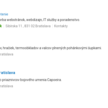
otenie
orba webstránok, webdizajn, IT služby a poradenstvo.
k
Sibírska 11 , 831 02 Bratislava
Kontakty
v, hračiek, termoobkladov a valcov plnených pohánkovými šupkami.
ratislava
atislava
b priaznivcov bojového umenia Capoeira.
ratislava