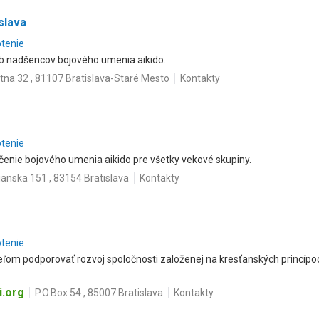
slava
otenie
ub nadšencov bojového umenia aikido.
tna 32 , 81107 Bratislava-Staré Mesto
Kontakty
otenie
čenie bojového umenia aikido pre všetky vekové skupiny.
anska 151 , 83154 Bratislava
Kontakty
otenie
eľom podporovať rozvoj spoločnosti založenej na kresťanských princípoc
i.org
P.O.Box 54 , 85007 Bratislava
Kontakty