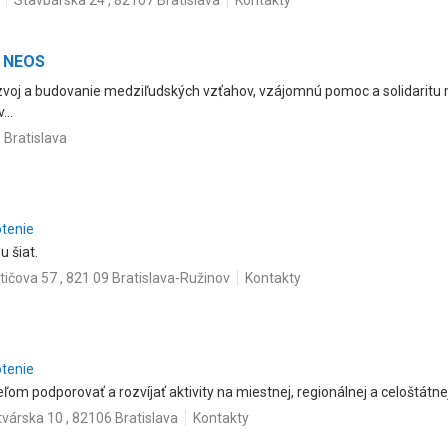
Stavbárska 24 , 82107 Bratislava
Kontakty
e NEOS
zvoj a budovanie medziľudských vzťahov, vzájomnú pomoc a solidaritu m
..
 Bratislava
otenie
 šiat.
tičova 57 , 821 09 Bratislava-Ružinov
Kontakty
otenie
om podporovať a rozvíjať aktivity na miestnej, regionálnej a celoštátnej 
várska 10 , 82106 Bratislava
Kontakty