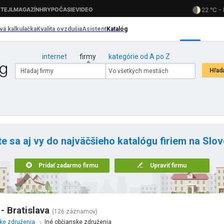
internet
firmy
kategórie od A po Z
te sa aj vy do najväčšieho katalógu firiem na Slo
Pridať zadarmo firmu
Upraviť firmu
- Bratislava
(126 záznamov)
ke združenia
Iné občianske združenia