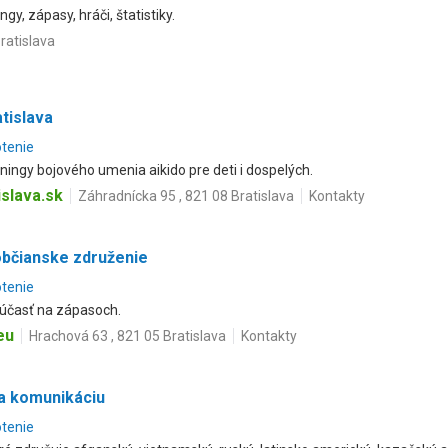
gy, zápasy, hráči, štatistiky.
ratislava
tislava
otenie
ningy bojového umenia aikido pre deti i dospelých.
slava.sk
Záhradnícka 95 , 821 08 Bratislava
Kontakty
bčianske združenie
otenie
, účasť na zápasoch.
eu
Hrachová 63 , 821 05 Bratislava
Kontakty
 a komunikáciu
otenie