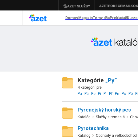
Kategórie
„Py”
4 kategórií pre:
Pá
Pä
Pe
Pi
Pl
Pľ
Pn
Po
Pô
P
Pyrenejský horský pes
Katalóg
Služby a remeslá
Chov
Pyrotechnika
Katalóg
Obchody a veľkoobchod