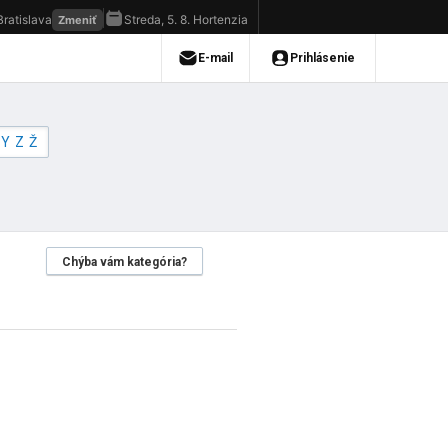
Y
Z
Ž
Chýba vám kategória?