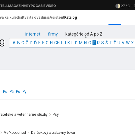
internet
firmy
kategórie od A po Z
A
B
C
Č
D
Ď
E
F
G
H
CH
I
J
K
L
Ľ
M
N
O
P
R
S
Š
T
Ť
U
V
W
X
r
Ps
Pš
Pu
Py
ateľské a veterinárne služby
Psy
Veľkoobchod
Darčekový a zábavný tovar