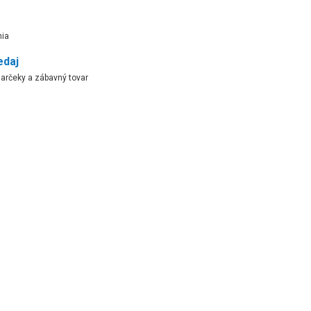
ia
edaj
arčeky a zábavný tovar