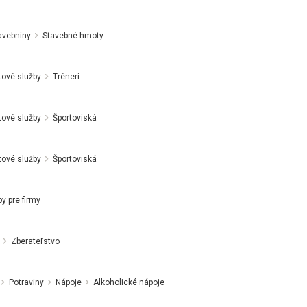
avebniny
Stavebné hmoty
tové služby
Tréneri
tové služby
Športoviská
tové služby
Športoviská
by pre firmy
Zberateľstvo
Potraviny
Nápoje
Alkoholické nápoje