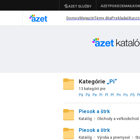
Kategórie
„Pi”
13 kategórií pre:
Pá
Pä
Pe
Pi
Pl
Pľ
Pn
Po
Pô
P
Piesok a štrk
Katalóg
Obchody a veľkoobchod
Piesok a štrk
Katalóg
Výroba a priemysel
St