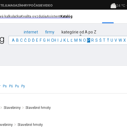
internet
firmy
kategórie od A po Z
A
B
C
Č
D
Ď
E
F
G
H
CH
I
J
K
L
Ľ
M
N
O
P
R
S
Š
T
Ť
U
V
W
X
r
Ps
Pš
Pu
Py
Stavebniny
Stavebné hmoty
avebniny
Stavebné hmoty