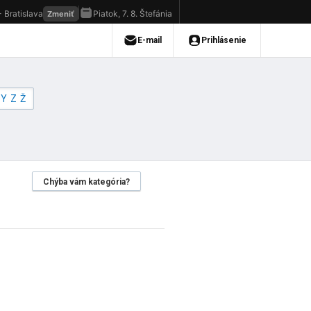
Y
Z
Ž
Chýba vám kategória?