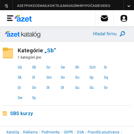
Hľadať firmu
Kategórie
„Sb”
1 kategórií pre:
Sá
Sb
Sc
Se
Sh
Sch
Si
Sk
Sl
Sm
Sn
So
Sp
Sq
Sr
Ss
St
Sť
Su
Sú
Sv
Sw
Sy
SBS kurzy
Katalóg
|
Reklama
|
Podmienky
|
GDPR
|
DSA
|
Pravidlá používania
|