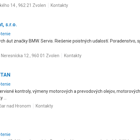
kého 14 , 962 21 Zvolen
Kontakty
 s.r.o.
otenie
ch áut značky BMW. Servis. Riešenie poistných udalostí. Poradenstvo, 
Neresnícka 12 , 960 01 Zvolen
Kontakty
TITAN
otenie
Servisné kontroly, výmeny motorových a prevodových olejov, motorových
 ...
Žiar nad Hronom
Kontakty
otenie