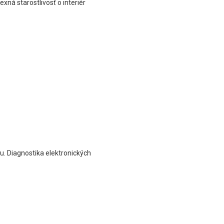
xná starostlivosť o interiér
u. Diagnostika elektronických