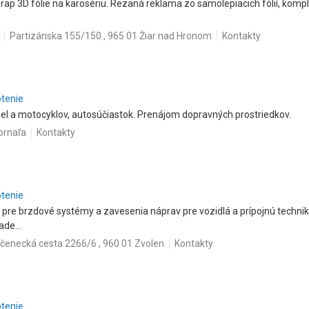
wrap 3D fólie na karosériu. Rezaná reklama zo samolepiacich fólií, komple
Partizánska 155/150 , 965 01 Žiar nad Hronom
Kontakty
otenie
el a motocyklov, autosúčiastok. Prenájom dopravných prostriedkov.
ornaľa
Kontakty
otenie
 pre brzdové systémy a zavesenia náprav pre vozidlá a prípojnú technik
de...
čenecká cesta 2266/6 , 960 01 Zvolen
Kontakty
otenie