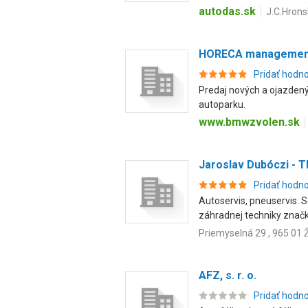
autodas.sk
J.C.Hrons
HORECA management,
Pridať hodn
Predaj nových a ojazdený
autoparku.
www.bmwzvolen.sk
Jaroslav Dubóczi - 
Pridať hodn
Autoservis, pneuservis. 
záhradnej techniky značky
Priemyselná 29 , 965 01 
AFZ, s. r. o.
Pridať hodn