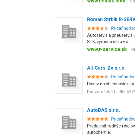
www.nemak.com
Ho
Roman Štrbík R-SERV
Pridať hodn
Autoservis a pneuservis, 
STK, výmena oleja v a...
www.r-service.sk
P
All-Cars-Zv s.r.o.
Pridať hodn
Dovoz na objednavku , pre
Podzámčok 11 , 962 61
AutoDAS s.r.o.
Pridať hodn
Predaj náhradných dielov.
autochémie.