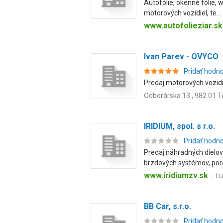
Autofólie, okenné fólie, 
motorových vozidiel, te...
www.autofolieziar.sk
Ivan Parev - OVYCO
Pridať hodn
Predaj motorových vozidi
Odborárska 13 , 982 01 T
IRIDIUM, spol. s r.o.
Pridať hodn
Predaj náhradných dielov
brzdových systémov, pora
www.iridiumzv.sk
Lu
BB Car, s.r.o.
Pridať hodn