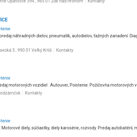
rné Opatovce 394 , 965 01 Žiar nad Hronom
Kontakty
ICE
otenie
predaj náhradných dielov, pneumatík, autodielov, ťažných zariadení. Dia
ísecká 3 , 990 01 Veľký Krtíš
Kontakty
otenie
daj motorových vozidiel . Autouver, Poistenie. Požičovňa motorových vo
 Podzámčok
Kontakty
otenie
 Motorové diely, súčiastky, diely karosérie, rozvody. Predaj autobatérií,