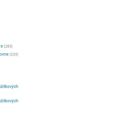
re
(283)
čovne
(233)
užitkových
úžitkových