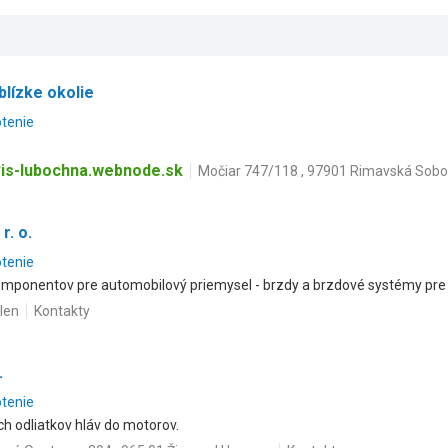
blízke okolie
otenie
is-lubochna.webnode.sk
Močiar 747/118 , 97901 Rimavská Sobo
r. o.
otenie
omponentov pre automobilový priemysel - brzdy a brzdové systémy pre 
len
Kontakty
.
otenie
ch odliatkov hláv do motorov.