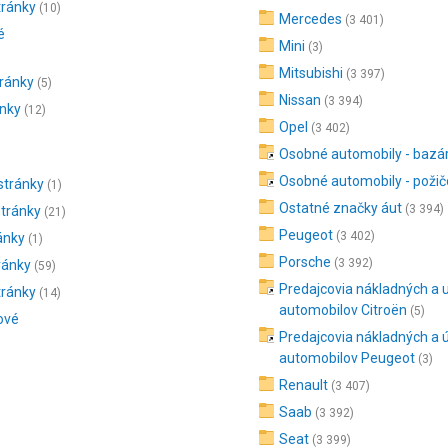
tránky
(10)
Mercedes
(3 401)
é
Mini
(3)
Mitsubishi
(3 397)
tránky
(5)
Nissan
(3 394)
ánky
(12)
Opel
(3 402)
Osobné automobily - bazá
Osobné automobily - poži
stránky
(1)
Ostatné značky áut
(3 394)
stránky
(21)
Peugeot
(3 402)
ánky
(1)
Porsche
(3 392)
ránky
(59)
Predajcovia nákladných a 
tránky
(14)
automobilov Citroën
(5)
ové
Predajcovia nákladných a 
automobilov Peugeot
(3)
Renault
(3 407)
Saab
(3 392)
Seat
(3 399)