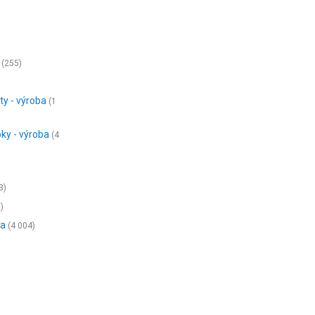
(255)
y - výroba
(1
ky - výroba
(4
3)
)
ba
(4 004)