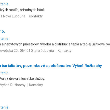
otenie
vých rastlín, prírodných látok.
11 Nová Ľubovňa
Kontakty
.o.
otenie
a nebytových priestorov. Výroba a distribúcia tepla a teplej úžitkovej vo
Levočská 20 , 064 01 Stará Ľubovňa
Kontakty
urbarialistov, pozemkové spoločenstvo Vyšné Ružbachy
otenie
Porez dreva a lesnícke služby.
2 Vyšné Ružbachy
Kontakty
otenie