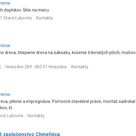
otenie
 doplnkov. Šitie na mieru.
01 Stará Ľubovňa
Kontakty
otenie
o dreva, štiepanie dreva na zákazku, kosenie trávnatých plôch, mulčo
k
Hniezdne 269 , 065 01 Hniezdne
Kontakty
otenie
dreva, pílenie a impregnácia. Pomocné stavebné práce, montáž sadrokar
ov, št...
ová Ľubovňa
Kontakty
 spoločenstvo Chmeľnica