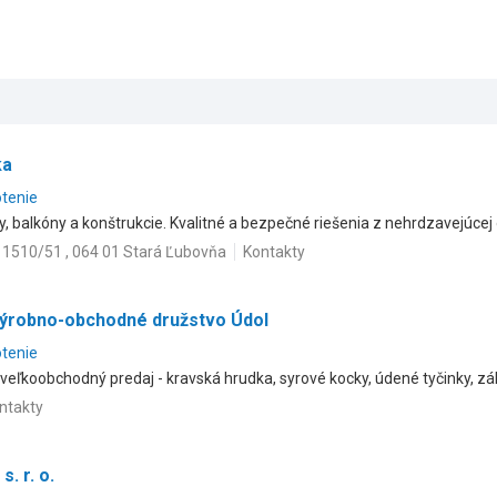
ka
otenie
, balkóny a konštrukcie. Kvalitné a bezpečné riešenia z nehrdzavejúcej 
 1510/51 , 064 01 Stará Ľubovňa
Kontakty
ýrobno-obchodné družstvo Údol
otenie
eľkoobchodný predaj - kravská hrudka, syrové kocky, údené tyčinky, zák
ntakty
. r. o.