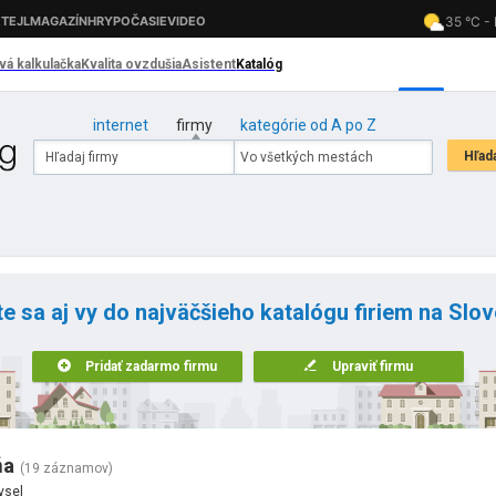
internet
firmy
kategórie od A po Z
te sa aj vy do najväčšieho katalógu firiem na Slo
Pridať zadarmo firmu
Upraviť firmu
ňa
(19 záznamov)
ysel