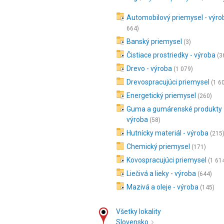
Automobilový priemysel - výro
664)
Banský priemysel
(3)
Čistiace prostriedky - výroba
(3
Drevo - výroba
(1 079)
Drevospracujúci priemysel
(1 6
Energetický priemysel
(260)
Guma a gumárenské produkty 
výroba
(58)
Hutnícky materiál - výroba
(215
Chemický priemysel
(171)
Kovospracujúci priemysel
(1 61
Liečivá a lieky - výroba
(644)
Mazivá a oleje - výroba
(145)
Všetky lokality
Slovensko