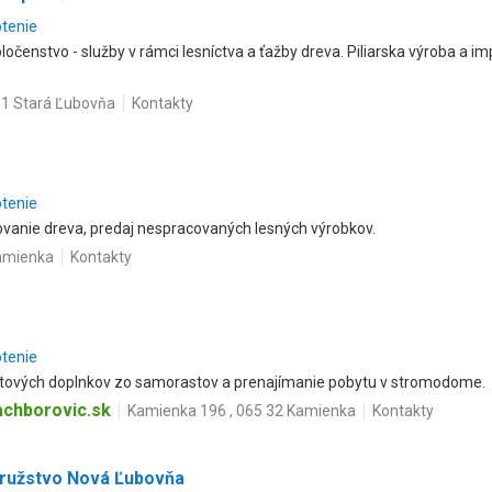
otenie
čenstvo - služby v rámci lesníctva a ťažby dreva. Piliarska výroba a i
01 Stará Ľubovňa
Kontakty
otenie
ovanie dreva, predaj nespracovaných lesných výrobkov.
Kamienka
Kontakty
otenie
ových doplnkov zo samorastov a prenajímanie pobytu v stromodome.
chborovic.sk
Kamienka 196 , 065 32 Kamienka
Kontakty
ružstvo Nová Ľubovňa