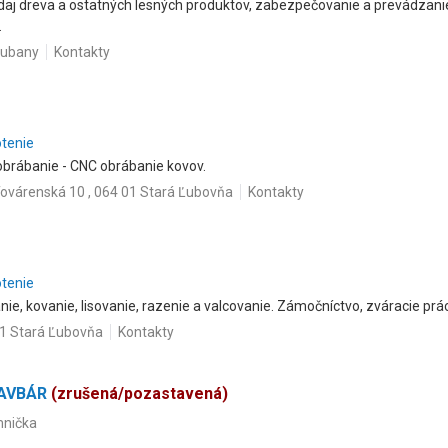
aj dreva a ostatných lesných produktov, zabezpečovanie a prevádzanie
.
kubany
Kontakty
otenie
obrábanie - CNC obrábanie kovov.
ovárenská 10 , 064 01 Stará Ľubovňa
Kontakty
otenie
ie, kovanie, lisovanie, razenie a valcovanie. Zámočníctvo, zváracie pr
1 Stará Ľubovňa
Kontakty
STAVBÁR
(zrušená/pozastavená)
mnička