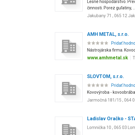
Lesné hospodárstvo. Pred
činnosti. Porez guľatiny, ..
Jakubany 71 , 065 12 Ja
AMH METAL, s.r.o.
Pridať hodn
Nástrojárska firma. Kovo
www.amhmetal.sk
T
SLOVTOM, s.r.o.
Pridať hodn
Kovovýroba - kovoobrában
Jarmočná 181/15 , 064 0
Ladislav Oračko - 
Lomnička 10 , 065 03 Lo