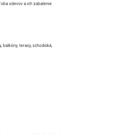
roba odevov a ich zabalenie.
 balkóny, terasy, schodiská,