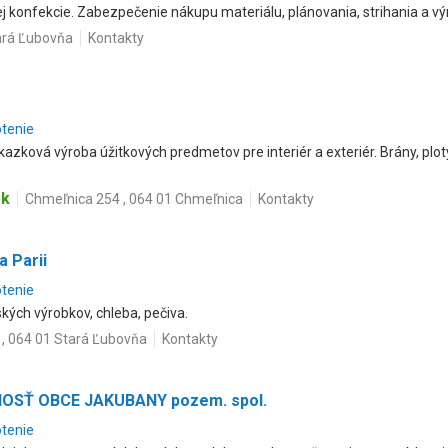
 konfekcie. Zabezpečenie nákupu materiálu, plánovania, strihania a vý
ará Ľubovňa
Kontakty
otenie
zková výroba úžitkových predmetov pre interiér a exteriér. Brány, ploty,
sk
Chmeľnica 254 , 064 01 Chmeľnica
Kontakty
a Parii
otenie
kých výrobkov, chleba, pečiva.
 , 064 01 Stará Ľubovňa
Kontakty
SŤ OBCE JAKUBANY pozem. spol.
otenie