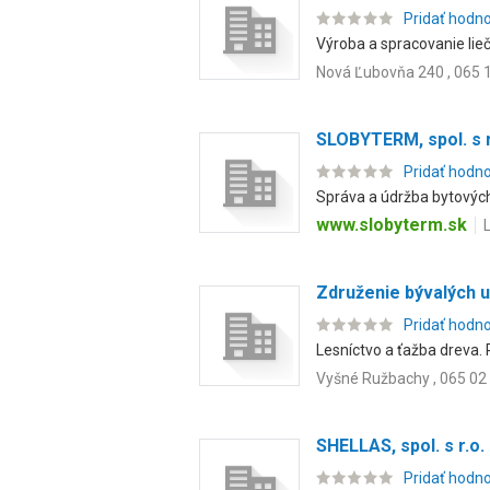
Pridať hodn
Výroba a spracovanie lieči
Nová Ľubovňa 240 , 065 
SLOBYTERM, spol. s r
Pridať hodn
Správa a údržba bytových 
www.slobyterm.sk
Združenie bývalých 
Pridať hodn
Lesníctvo a ťažba dreva. 
Vyšné Ružbachy , 065 0
SHELLAS, spol. s r.o.
Pridať hodn