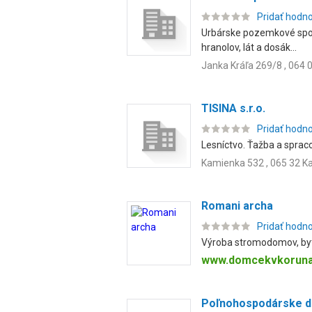
Pridať hodn
Urbárske pozemkové spolo
hranolov, lát a dosák...
Janka Kráľa 269/8 , 064 
TISINA s.r.o.
Pridať hodn
Lesníctvo. Ťažba a sprac
Kamienka 532 , 065 32 
Romani archa
Pridať hodn
Výroba stromodomov, byt
www.domcekvkoruna
Poľnohospodárske d