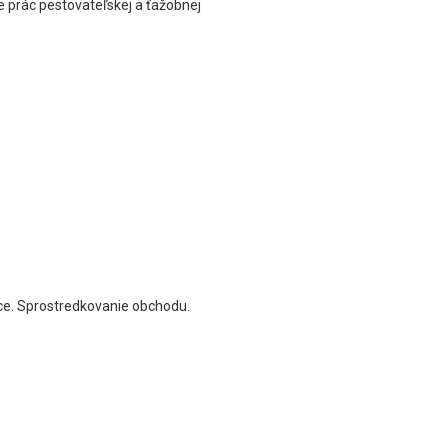
 prác pestovateľskej a ťažobnej
áce. Sprostredkovanie obchodu.