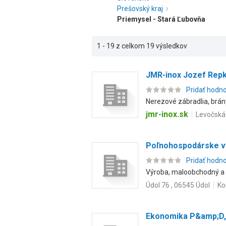
Prešovský kraj
Priemysel - Stará Ľubovňa
1 - 19 z celkom 19 výsledkov
JMR-inox Jozef Rep
Pridať hodn
Nerezové zábradlia, brány
jmr-inox.sk
Levočská
Poľnohospodárske v
Pridať hodn
Výroba, maloobchodný a v
Údol 76 , 06545 Údol
Ko
Ekonomika P&amp;D, s