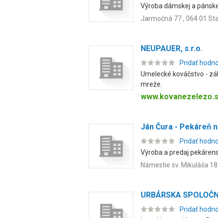
Výroba dámskej a pánskej
Jarmočná 77 , 064 01 St
NEUPAUER, s.r.o.
Pridať hodn
Umelecké kováčstvo - záka
mreže.
www.kovanezelezo.
Ján Čura - Pekáreň n
Pridať hodn
Výroba a predaj pekárens
Námestie sv. Mikuláša 18
URBÁRSKA SPOLOČNO
Pridať hodn