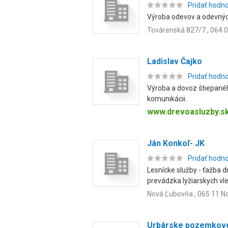
Pridať hodn
Výroba odevov a odevných
Továrenská 827/7 , 064 
Ladislav Čajko
Pridať hodn
Výroba a dovoz štiepanéh
komunikácii.
www.drevoasluzby.s
Ján Konkoľ- JK
Pridať hodn
Lesnícke služby - ťažba 
prevádzka lyžiarskych vlek
Nová Ľubovňa , 065 11 N
Urbárske pozemkové