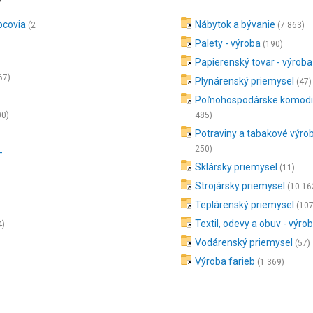
bcovia
Nábytok a bývanie
(2
(7 863)
Palety - výroba
(190)
Papierenský tovar - výroba
67)
Plynárenský priemysel
(47)
Poľnohospodárske komodit
00)
485)
Potraviny a tabakové výrob
250)
-
Sklársky priemysel
(11)
Strojársky priemysel
)
(10 16
Teplárenský priemysel
(107
Textil, odevy a obuv - výro
4)
Vodárenský priemysel
(57)
Výroba farieb
(1 369)