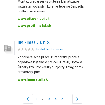
Montáž predaj servis čistenie klimatizácie.
Inštalatér voda plyn kúrenie tepelne čerpadla
podlahove kurenie.
www.sikovniaci.sk
www.profi-instal.sk
HM - Install, s. r. o.
Pridať hodnotenie
Vodoinštalačné práce, kúrenárske práce a
odpadové inštalácie pre celú Oravu, Liptov a
Žilinský kraj. Pre všetky subjekty: firmy, domy,
prevádzky, prie...
www.hminstall.sk
1
2
3
4
5
…