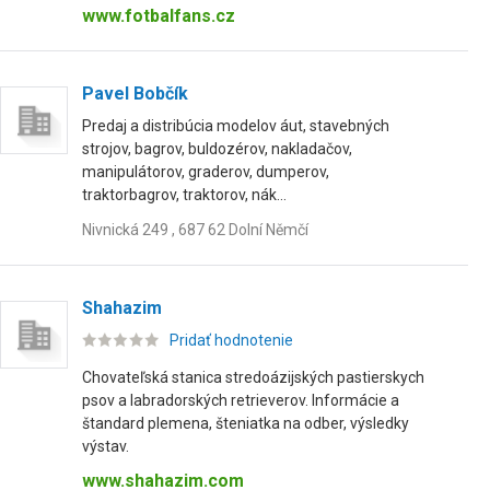
www.fotbalfans.cz
Pavel Bobčík
Predaj a distribúcia modelov áut, stavebných
strojov, bagrov, buldozérov, nakladačov,
manipulátorov, graderov, dumperov,
traktorbagrov, traktorov, nák...
Nivnická 249 , 687 62 Dolní Němčí
Shahazim
Pridať hodnotenie
Chovateľská stanica stredoázijských pastierskych
psov a labradorských retrieverov. Informácie a
štandard plemena, šteniatka na odber, výsledky
výstav.
www.shahazim.com