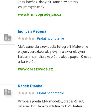
kozy, hovädzí dobytok, kone a zvieratá v
záujmových chov...
www.krmivoprodejce.cz
Ing. Jan Pečeňa
Pridať hodnotenie
Maľovanie obrazov podľa fotografií. Maľovanie
olejom, ceruzkou, akrylovými a akvarelovými
farbami na maliarske plátno alebo papier. Kresba
aj karikatú...
www.obrazovice.cz
Radek Plánka
Pridať hodnotenie
Výroba a predaj EPP modelov, predaj Rc áut,
lietadiel, lodí, tankov, vrtuľníkov, LiPol batérií,