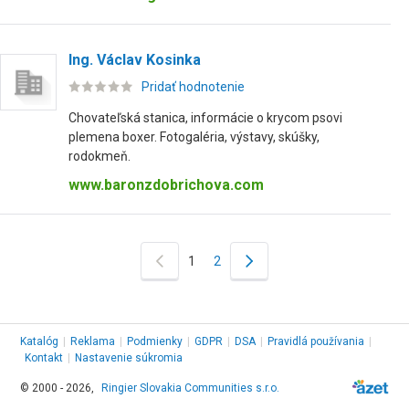
Ing. Václav Kosinka
Pridať hodnotenie
Chovateľská stanica, informácie o krycom psovi
plemena boxer. Fotogaléria, výstavy, skúšky,
rodokmeň.
www.baronzdobrichova.com
1
2
Katalóg
|
Reklama
|
Podmienky
|
GDPR
|
DSA
|
Pravidlá používania
|
Kontakt
|
Nastavenie súkromia
© 2000 - 2026,
Ringier Slovakia Communities s.r.o.