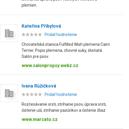
plemien.
Kateřina Přibylová
Pridať hodnotenie
Chovateľská stanica Fulfilled Wish plemena Cairn
Terrier. Popis plemena, chovné suky, šteňatá.
Salón pre psov.
www.salonpropsy.webz.cz
Ivana Růžičková
Pridať hodnotenie
Rozčesávanie srsti, strihanie psov, úprava srsti,
čistenie uší, strihanie pazúrikov a čistenie žliaz.
www.marcato.cz