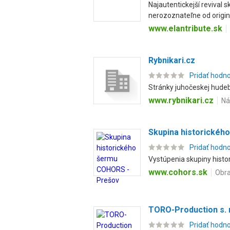
Najautentickejší revival
nerozoznateľne od originá
www.elantribute.sk
Rybnikari.cz
Pridať hodn
Stránky juhočeskej hudeb
www.rybnikari.cz
Ná
Skupina historickéh
Pridať hodn
Vystúpenia skupiny histor
www.cohors.sk
Obra
TORO-Production s. r
Pridať hodn