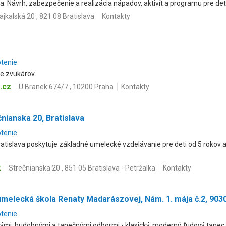
. Návrh, zabezpečenie a realizácia nápadov, aktivít a programu pre deti
ajkalská 20 , 821 08 Bratislava
Kontakty
otenie
re zvukárov.
.cz
U Branek 674/7 , 10200 Praha
Kontakty
nianska 20, Bratislava
otenie
atislava poskytuje základné umelecké vzdelávanie pre deti od 5 rokov
k
Strečnianska 20 , 851 05 Bratislava - Petržalka
Kontakty
melecká škola Renaty Madarászovej, Nám. 1. mája č.2, 903
otenie
ými, hudobnými a tanečnými odbormi - klasický, moderný, ľudový tanec, 