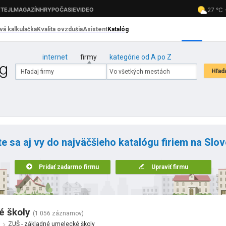
internet
firmy
kategórie od A po Z
te sa aj vy do najväčšieho katalógu firiem na Slo
Pridať zadarmo firmu
Upraviť firmu
é školy
(1 056 záznamov)
ZUŠ - základné umelecké školy