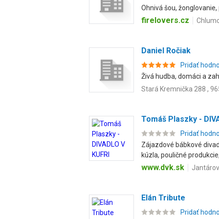
Ohnivá šou, žonglovanie,
firelovers.cz
Chlumo
Daniel Ročiak
Pridať hodn
Živá hudba, domáci a zah
Stará Kremnička 288 , 9
Tomáš Plaszky - DIV
Pridať hodn
Zájazdové bábkové divadl
kúzla, pouličné produkcie,.
www.dvk.sk
Jantárov
Elán Tribute
Pridať hodn