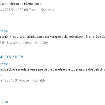
 pyrotechnika na rôzne akcie.
va 206/21 , 130 00 Praha
Kontakty
otenie
raničný repertoár, účinkovanie na kongresoch, večierkoch, firemných ak
65 01 Stará Kremnička
Kontakty
ADLO V KUFRI
otenie
o. Bábkové predstavenia pre deti a varietné vystúpenia pre dospelých v
..
a 10 , 040 01 Košice
Kontakty
otenie