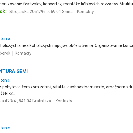
rganizovanie festivalov, koncertov, montáže káblových rozvodov, štrukt
.sk
Strojárska 2061/96 , 069 01 Snina
Kontakty
otenie
koholických a nealkoholických nápojov, občerstvenia. Organizovanie konce
mberok
Kontakty
GENTÚRA GEMI
otenie
 pobytov o ženskom zdraví, vitalite, osobnostnom raste, emočnom zdrav
šej kv...
a 473/4 , 841 04 Bratislava
Kontakty
otenie