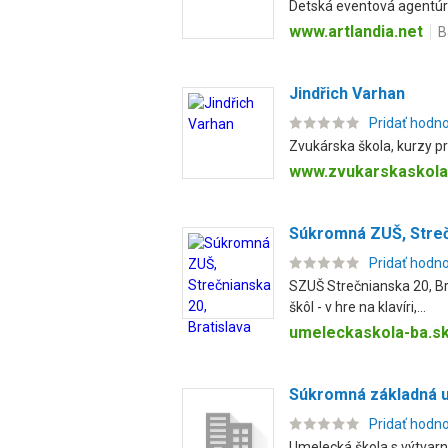
Detská eventová agentúra
www.artlandia.net
B
Jindřich Varhan
Pridať hodn
Zvukárska škola, kurzy p
www.zvukarskaskola
Súkromná ZUŠ, Streč
Pridať hodn
SZUŠ Strečnianska 20, Br
škôl - v hre na klavíri,...
umeleckaskola-ba.s
Súkromná základná u
Pridať hodn
Umelecká škola s výtvarn