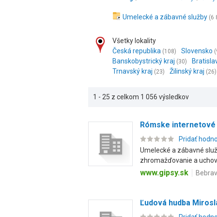
Umelecké a zábavné služby
(6 
Všetky lokality
Česká republika
Slovensko
(108)
(
Banskobystrický kraj
Bratisla
(30)
Trnavský kraj
Žilinský kraj
(23)
(26)
1 - 25 z celkom 1 056 výsledkov
Rómske internetové 
Pridať hodn
Umelecké a zábavné služb
zhromažďovanie a uchová
www.gipsy.sk
Bebrav
Ľudová hudba Mirosl