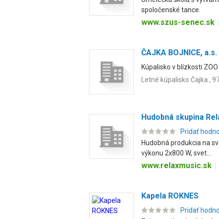
spoločenské tance.
www.szus-senec.sk
ČAJKA BOJNICE, a.s.
Kúpalisko v blízkosti ZOO 
Letné kúpalisko Čajka , 9
Hudobná skupina Rel
Pridať hodn
Hudobná produkcia na sva
výkonu 2x800 W, svet...
www.relaxmusic.sk
Kapela ROKNES
Pridať hodn