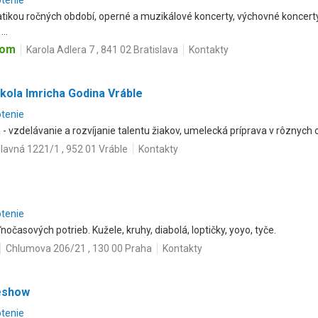
otenie
atikou ročných období, operné a muzikálové koncerty, výchovné koncert
..
com
Karola Adlera 7 , 841 02 Bratislava
Kontakty
kola Imricha Godina Vráble
otenie
- vzdelávanie a rozvíjanie talentu žiakov, umelecká príprava v rôznych
lavná 1221/1 , 952 01 Vráble
Kontakty
otenie
očasových potrieb. Kužele, kruhy, diabolá, loptičky, yoyo, tyče.
Chlumova 206/21 , 130 00 Praha
Kontakty
reshow
otenie