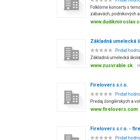
Pridať hodn
Folklórne koncerty s tem
zábavách, podnikových a .
www.dudikmiroslav.
Základná umelecká š
Pridať hodn
Základná umelecká škola 
www.zusvrable.sk
H
Firelovers s.r.o.
Pridať hodn
Predaj žonglérskych a voľn
www.firelovers.com
Firelovers s.r.o. - fi
Pridať hodn