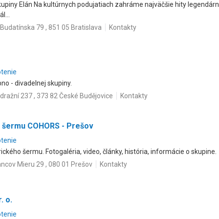
 skupiny Elán Na kultúrnych podujatiach zahráme najväčšie hity legendár
l...
Budatínska 79 , 851 05 Bratislava
Kontakty
otenie
no - divadelnej skupiny.
dražní 237 , 373 82 České Budějovice
Kontakty
o šermu COHORS - Prešov
otenie
ického šermu. Fotogaléria, video, články, história, informácie o skupine.
ncov Mieru 29 , 080 01 Prešov
Kontakty
. o.
otenie