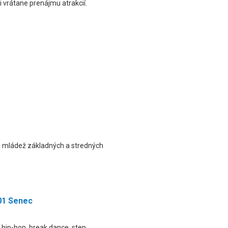
 vrátane prenájmu atrakcií.
 a mládež základných a stredných
01 Senec
hip-hop, break dance, step,