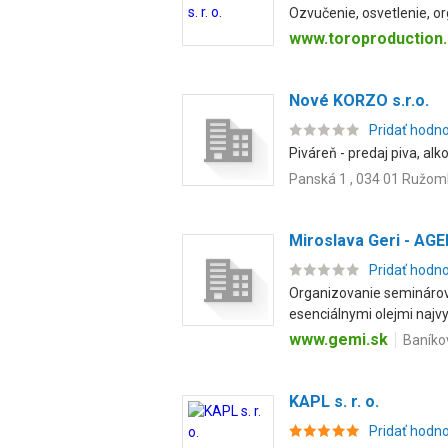
Ozvučenie, osvetlenie, o
www.toroproduction
Nové KORZO s.r.o.
Pridať hodn
Piváreň - predaj piva, al
Panská 1 , 034 01 Ružo
Miroslava Geri - A
Pridať hodn
Organizovanie seminárov,
esenciálnymi olejmi najvyš
www.gemi.sk
Baníkov
KAPL s. r. o.
Pridať hodn