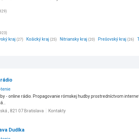
829)
923)
vský kraj
Košický kraj
Nitriansky kraj
Prešovský kraj
(27)
(25)
(20)
(26)
rádio
otenie
y - online rádio. Propagovanie rómskej hudby prostredníctvom interne
...
ská , 821 07 Bratislava
Kontakty
ava Dudíka