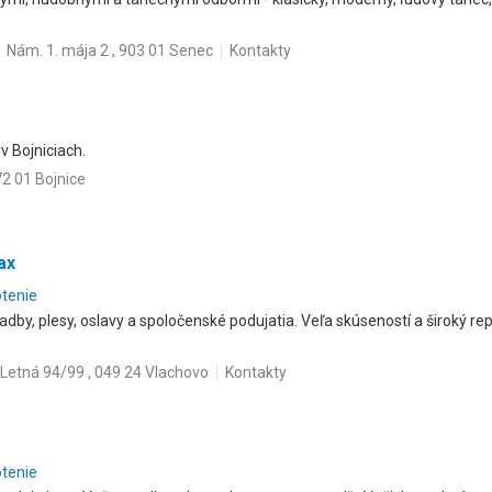
Nám. 1. mája 2 , 903 01 Senec
Kontakty
v Bojniciach.
72 01 Bojnice
ax
otenie
dby, plesy, oslavy a spoločenské podujatia. Veľa skúseností a široký re
Letná 94/99 , 049 24 Vlachovo
Kontakty
otenie