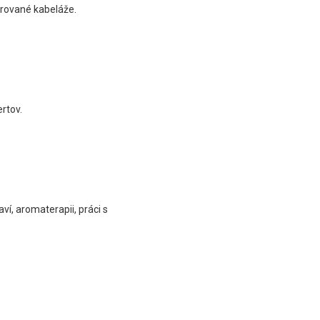
úrované kabeláže.
rtov.
í, aromaterapii, práci s