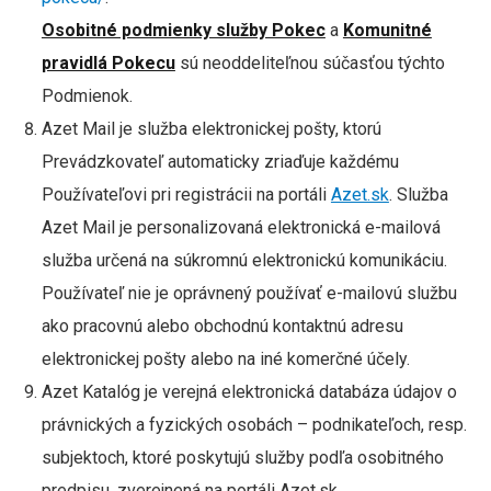
Osobitné podmienky služby Pokec
a
Komunitné
pravidlá Pokecu
sú neoddeliteľnou súčasťou týchto
Podmienok.
Azet Mail je služba elektronickej pošty, ktorú
Prevádzkovateľ automaticky zriaďuje každému
Používateľovi pri registrácii na portáli
Azet.sk
. Služba
Azet Mail je personalizovaná elektronická e-mailová
služba určená na súkromnú elektronickú komunikáciu.
Používateľ nie je oprávnený používať e-mailovú službu
ako pracovnú alebo obchodnú kontaktnú adresu
elektronickej pošty alebo na iné komerčné účely.
Azet Katalóg je verejná elektronická databáza údajov o
právnických a fyzických osobách – podnikateľoch, resp.
subjektoch, ktoré poskytujú služby podľa osobitného
predpisu, zverejnená na portáli Azet.sk.