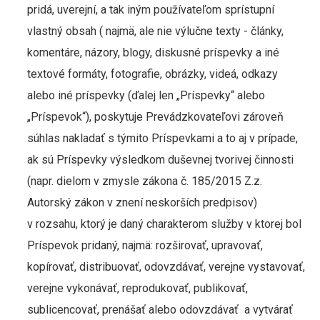
pridá, uverejní, a tak iným používateľom sprístupní
vlastný obsah ( najmä, ale nie výlučne texty - články,
komentáre, názory, blogy, diskusné príspevky a iné
textové formáty, fotografie, obrázky, videá, odkazy
alebo iné príspevky (ďalej len „Príspevky“ alebo
„Príspevok“), poskytuje Prevádzkovateľovi zároveň
súhlas nakladať s týmito Príspevkami a to aj v prípade,
ak sú Príspevky výsledkom duševnej tvorivej činnosti
(napr. dielom v zmysle zákona č. 185/2015 Z.z.
Autorský zákon v znení neskorších predpisov)
v rozsahu, ktorý je daný charakterom služby v ktorej bol
Príspevok pridaný, najmä: rozširovať, upravovať,
kopírovať, distribuovať, odovzdávať, verejne vystavovať,
verejne vykonávať, reprodukovať, publikovať,
sublicencovať, prenášať alebo odovzdávať a vytvárať