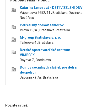
PODOBNÉ FIRMY V OKOLÍ
Katarína Lenczová - DETI V ZELENI DNV
Vápencová 5652/11 , Bratislava-Devínska
Nová Ves
Petržalský domov seniorov
Vilová 19/A , Bratislava-Petržalka
M-group Bratislava s. r. o.
Tallerova 4 , Bratislava
Detské opatrovateľské centrum
VRABČEK
Royova 7 , Bratislava
Domov sociálnych služieb pre deti a
dospelých
Javorinská 7a , Bratislava
Pozrite si tiež: