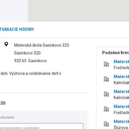
TVÁRACIE HODINY
Materská škola Sasinkovo 320
Podobné firmy
Sasinkovo 320
920 65
Sasinkovo
Matersk
Fraštack
 deti. Výchova a vzdelávanie detí v
Matersk
Kalinčia
Matersk
Kalinčia
320
Matersk
Fraštack
odnotenie
Matersk
Štúrova 