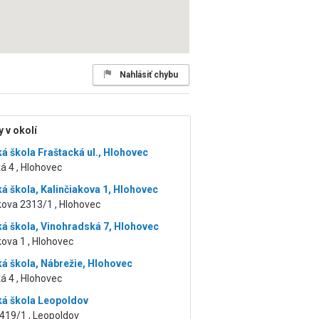
Nahlásiť chybu
 v okolí
á škola Fraštacká ul., Hlohovec
á 4 , Hlohovec
á škola, Kalinčiakova 1, Hlohovec
kova 2313/1 , Hlohovec
á škola, Vinohradská 7, Hlohovec
kova 1 , Hlohovec
á škola, Nábrežie, Hlohovec
á 4 , Hlohovec
á škola Leopoldov
419/1 , Leopoldov