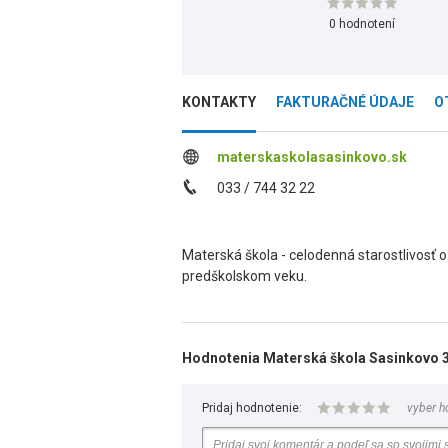
0 hodnotení
KONTAKTY
FAKTURAČNÉ ÚDAJE
O
materskaskolasasinkovo.sk
033 / 744 32 22
Materská škola - celodenná starostlivosť o
predškolskom veku.
Hodnotenia Materská škola Sasinkovo 
Pridaj hodnotenie:
vyber h