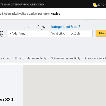
internet
firmy
kategórie od A po Z
 a školy
Školy
Materské školy
Štátne materské školy
/
/
/
/
Materská škola 
vo 320