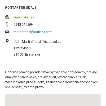
KONTAKTNÉ ÚDAJE
www.rohal.sk
0948 012 594
martinrohal@outlook.com
JUDr. Martin Rohaľ Iľkiv, advokát
Timravina 9
811 06
Bratislava
Odborné právne poradenstvo, vymáhanie pohľadávok, právne
analýzy a stanoviská, právny audit, vypracovanie žalôb,
zastupovanie pred súdom, zakladanie a likvidácia obchodných
spoločností, trestné právo.