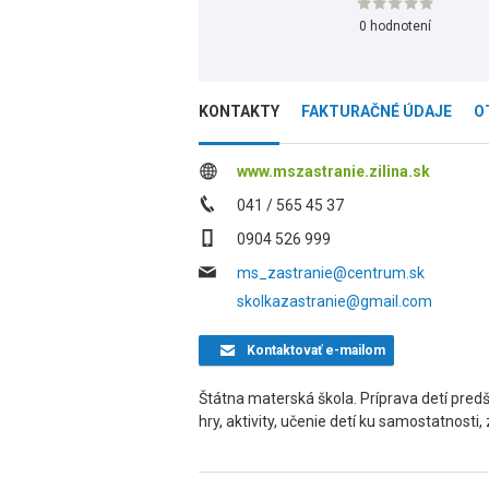
0 hodnotení
KONTAKTY
FAKTURAČNÉ ÚDAJE
O
www.mszastranie.zilina.sk
041 / 565 45 37
0904 526 999
ms_zastranie@centrum.sk
skolkazastranie@gmail.com
Kontaktovať
e-mailom
Štátna materská škola. Príprava detí pre
hry, aktivity, učenie detí ku samostatnosti