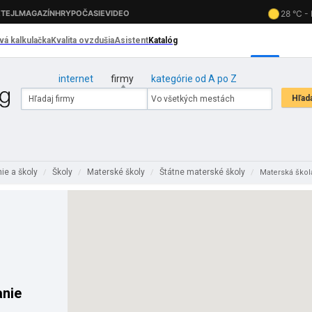
internet
firmy
kategórie od A po Z
ie a školy
Školy
Materské školy
Štátne materské školy
/
/
/
/
Materská škol
anie