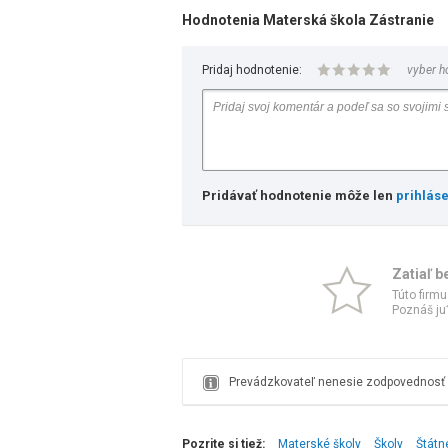
Hodnotenia Materská škola Zástranie
Pridaj hodnotenie:
vyber h
Pridávať hodnotenie môže len
prihlás
Zatiaľ b
Túto firmu
Poznáš ju?
Prevádzkovateľ nenesie zodpovednosť z
Pozrite si tiež:
Materské školy
Školy
Štátn