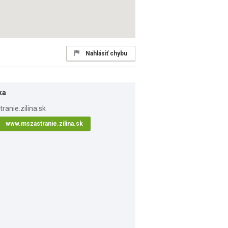
Nahlásiť chybu
ka
www.mszastranie.zilina.sk