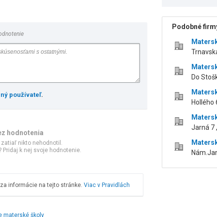
Podobné firmy
odnotenie
Matersk
Trnavská
Matersk
Do Stošky
Matersk
ený používateľ
.
Hollého 6
Matersk
Jarná 7 ,
ez hodnotenia
Matersk
 zatiaľ nikto nehodnotil.
 Pridaj k nej svoje hodnotenie.
Nám.Jank
a informácie na tejto stránke.
Viac v Pravidlách
e materské školy