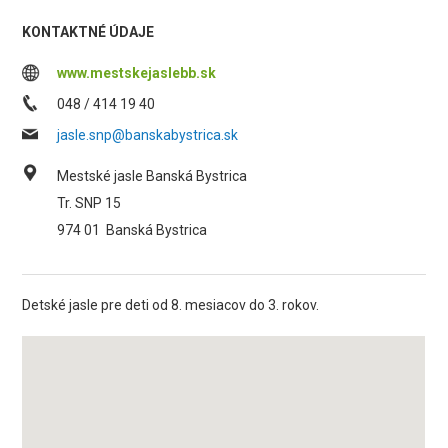
KONTAKTNÉ ÚDAJE
www.mestskejaslebb.sk
048 / 414 19 40
jasle.snp@banskabystrica.sk
Mestské jasle Banská Bystrica
Tr. SNP 15
974 01
Banská Bystrica
Detské jasle pre deti od 8. mesiacov do 3. rokov.