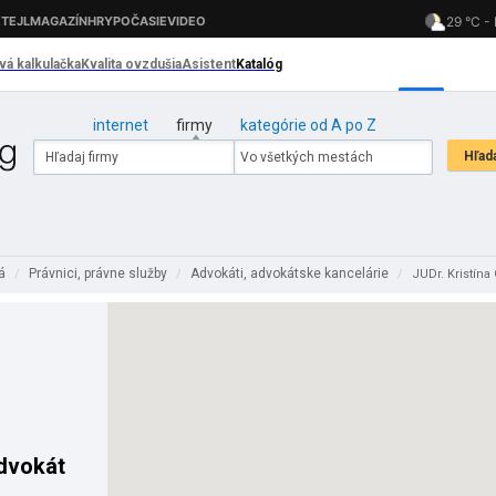
internet
firmy
kategórie od A po Z
lá
Právnici, právne služby
Advokáti, advokátske kancelárie
/
/
/
JUDr. Kristína
advokát