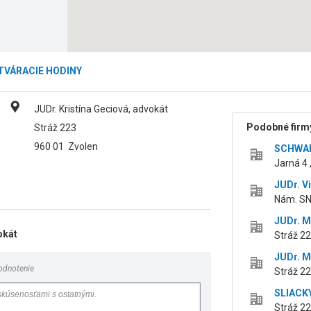
TVÁRACIE HODINY
JUDr. Kristína Geciová, advokát
Podobné firmy
Stráž 223
960 01
Zvolen
SCHWARZ
Jarná 4 ,
JUDr. V
Nám. SN
JUDr. M
okát
Stráž 22
JUDr. M
odnotenie
Stráž 22
SLIACKY
Stráž 22