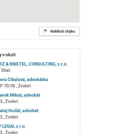
Nahlásiť chybu
 v okolí
 & KNIETEL, CONSULTING, s.r.o.
 Sliač
iera Cibulová, advokátka
P 70/36 , Zvolen
arek Mikuš, advokát
3 , Zvolen
atej Hodál, advokát
3 , Zvolen
 LEGAL s.r.o.
3 , Zvolen