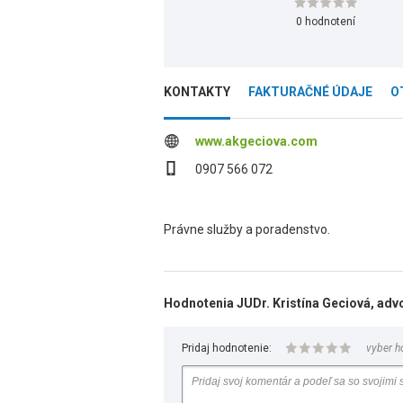
0 hodnotení
KONTAKTY
FAKTURAČNÉ ÚDAJE
O
www.akgeciova.com
0907 566 072
Právne služby a poradenstvo.
Hodnotenia JUDr. Kristína Geciová, adv
Pridaj hodnotenie:
vyber h