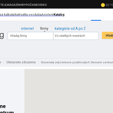
internet
firmy
kategórie od A po Z
ie
Občianske združenia
/
/
Slovenský zväz telesne postihnutých Okresné centru
sne
entrum