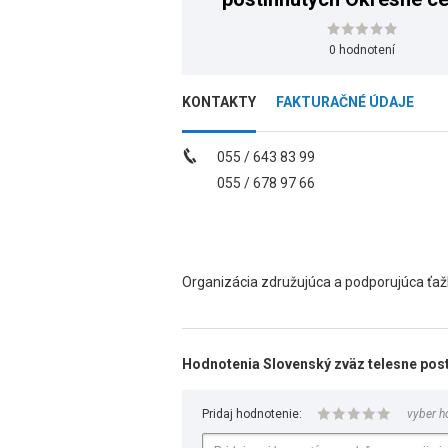
SZTP Košice IV.
0 hodnotení
KONTAKTY
FAKTURAČNÉ ÚDAJE
055 / 643 83 99
055 / 678 97 66
Organizácia združujúca a podporujúca ťaž
Hodnotenia Slovenský zväz telesne pos
Pridaj hodnotenie:
vyber h