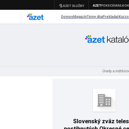
Úrady a inštitúc
Slovenský zväz tele
postihnutých Okresné c