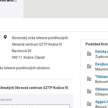
Slovenský zväz telesne postihnutých
Podobné firmy
Okresné centrum SZTP Košice IV.
Narcisová 20
Detský 
Zupkova
040 11
Košice-Západ
Dvojbo
ko telesne postihnutých občanov.
Maurero
"Občian
Bielocer
tihnutých Okresné centrum SZTP Košice IV.
Občian
Oštepová
odnotenie
Aggeo S
Alejová 