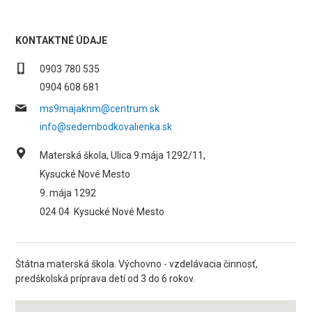
KONTAKTNÉ ÚDAJE
0903 780 535
0904 608 681
ms9majaknm@centrum.sk
info@sedembodkovalienka.sk
Materská škola, Ulica 9.mája 1292/11,
Kysucké Nové Mesto
9. mája 1292
024 04
Kysucké Nové Mesto
Štátna materská škola. Výchovno - vzdelávacia činnosť,
predškolská príprava detí od 3 do 6 rokov.