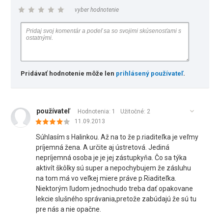
vyber hodnotenie
Pridávať hodnotenie môže len
prihlásený používateľ
.
používateľ
Hodnotenia: 1
Užitočné:
2
11.09.2013
Súhlasím s Halinkou. Až na to že p.riaditeľka je veľmy
príjemná žena. A určite aj ústretová. Jediná
nepríjemná osoba je je jej zástupkyňa. Čo sa týka
aktivít škôlky sú super a nepochybujem že zásluhu
na tom má vo veľkej miere práve p.Riaditeľka.
Niektorým ľudom jednochudo treba dať opakovane
lekcie slušného správania,pretože zabúdajú že sú tu
pre nás a nie opačne.