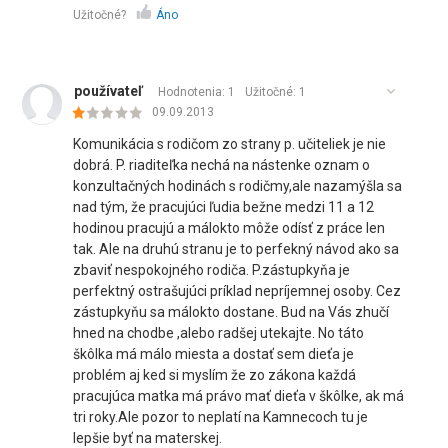
Užitočné?
Áno
používateľ
Hodnotenia: 1
Užitočné:
1
09.09.2013
Komunikácia s rodičom zo strany p. učiteliek je nie
dobrá. P. riaditeľka nechá na nástenke oznam o
konzultačných hodinách s rodičmy,ale nazamýšla sa
nad tým, že pracujúci ľudia bežne medzi 11 a 12
hodinou pracujú a málokto môže odísť z práce len
tak. Ale na druhú stranu je to perfekný návod ako sa
zbaviť nespokojného rodiča. P.zástupkyňa je
perfektný ostrašujúci príklad nepríjemnej osoby. Cez
zástupkyňu sa málokto dostane. Bud na Vás zhučí
hned na chodbe ,alebo radšej utekajte. No táto
škôlka má málo miesta a dostať sem dieťa je
problém aj ked si myslím že zo zákona každá
pracujúca matka má právo mať dieťa v škôlke, ak má
tri roky.Ale pozor to neplatí na Kamnecoch tu je
lepšie byť na materskej.