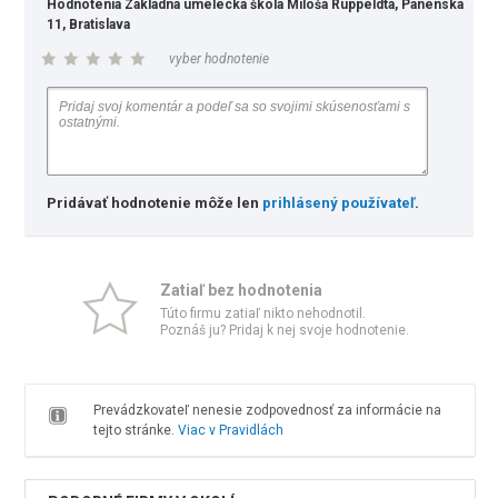
Hodnotenia Základná umelecká škola Miloša Ruppeldta, Panenská
11, Bratislava
vyber hodnotenie
Pridávať hodnotenie môže len
prihlásený používateľ
.
Zatiaľ bez hodnotenia
Túto firmu zatiaľ nikto nehodnotil.
Poznáš ju? Pridaj k nej svoje hodnotenie.
Prevádzkovateľ nenesie zodpovednosť za informácie na
tejto stránke.
Viac v Pravidlách