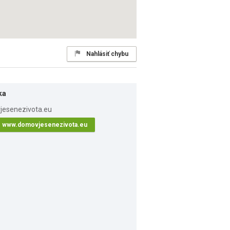
Nahlásiť chybu
ka
www.domovjesenezivota.eu