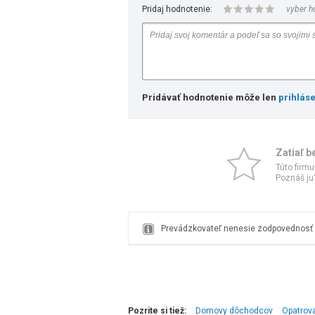
Pridaj hodnotenie:
vyber h
Pridávať hodnotenie môže len
prihlás
Zatiaľ b
Túto firmu
Poznáš ju?
Prevádzkovateľ nenesie zodpovednosť z
Pozrite si tiež:
Domovy dôchodcov
Opatrova