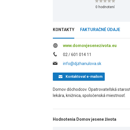
0 hodnotení
KONTAKTY
FAKTURAČNÉ ÚDAJE
www.domovjesenezivota.eu
02 / 601 014 11
info@djzhanulova.sk
Kontaktovať
e-mailom
Domov dôchodcov. Opatrovateľská starostli
lekára, knižnica, spoločenská miestnosť.
Hodnotenia Domov jesene života