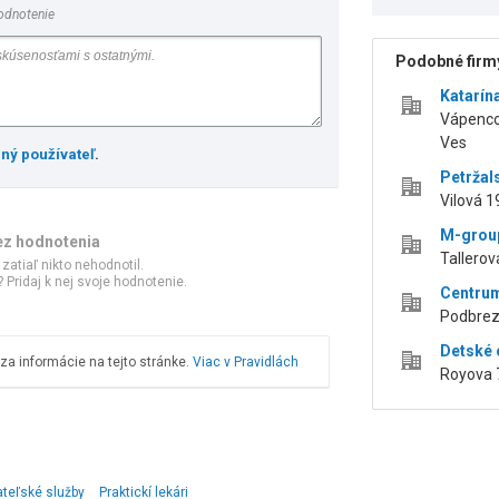
odnotenie
Podobné firmy
Katarín
Vápenco
Ves
ený používateľ
.
Petržal
Vilová 1
M-group 
ez hodnotenia
Tallerova
 zatiaľ nikto nehodnotil.
 Pridaj k nej svoje hodnotenie.
Centrum
Podbrezo
Detské 
a informácie na tejto stránke.
Viac v Pravidlách
Royova 7
teľské služby
Praktickí lekári