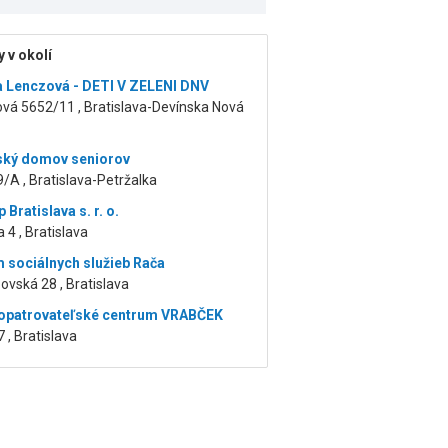
 v okolí
a Lenczová - DETI V ZELENI DNV
vá 5652/11 , Bratislava-Devínska Nová
ský domov seniorov
9/A , Bratislava-Petržalka
Bratislava s. r. o.
 4 , Bratislava
 sociálnych služieb Rača
vská 28 , Bratislava
opatrovateľské centrum VRABČEK
 , Bratislava