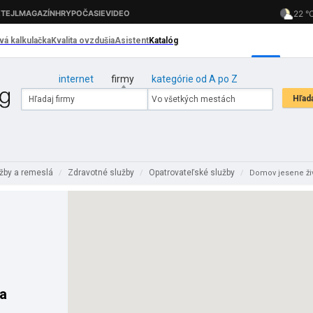
internet
firmy
kategórie od A po Z
žby a remeslá
Zdravotné služby
Opatrovateľské služby
/
/
/
Domov jesene ži
a