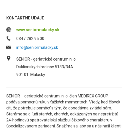
KONTAKTNÉ ÚDAJE
www.seniormalacky.sk
034 / 282 95 00
info@seniormalacky.sk
SENIOR - geriatrické centrum n. o.
Duklianskych hrdinov 5133/34A
901 01
Malacky
SENIOR – geriatrické centrum, n. o. člen MEDIREX GROUP,
podáva pomocnú ruku v ťažkých momentoch. Vtedy, keď človek
cíti, že potrebuje pomôcť s tým, čo donedávna zvládal sám.
Staráme sa o ľudí starých, chorých, odkázaných na nepretržitú
24-hodinovú opatrovateľskú službu lôžkového charakteru v
Špecializovanom zariadení. Snažíme sa, aby sa u nás naši klienti