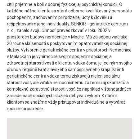
cítili príjemne a boli v dobrej fyzickej aj psychickej kondícii. O
každého nášho klienta sa stará odborne kvalifikovaný personál s
pochopením, zachovaním prirodzenej úcty k človeku a
rešpektovaním jeho individuality. SENIOR - geriatrické centrum
n. o., začalo svoju činnosť prevádzkovať v roku 2002 v
priestoroch budovy nemocnice v Modre. Má za sebou viac ako
20 ročné skúsenosti s poskytovaním opatrovateľskej sociálnej
služby. Vytvorenie geriatrického centra v priestoroch Nemocnice
v Malackách je výnimočné svojím spojením sociálnej a
zdravotnej starostlivosti o klienta, vďaka čomu je jediným svojho
druhu v regióne Bratislavského samosprávneho kraja. Klienti
geriatrického centra vďaka tomu získavajú nielen sociálnu
starostlivosť, ale vďaka nemocničnému zázemiu aj okamžitú a
komplexnú zdravotnú starostlivosť, čo napríklad v štandardných
zariadeniach sociálnych služieb nebýva zvykom. K naším
klientom sa snažíme vždy pristupovať individuálne a vytvárať
rodinné prostredie.