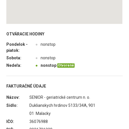
OTVÁRACIE HODINY
Pondelok -
●
nonstop
piatok:
Sobota:
●
nonstop
Nedeľa:
●
nonstop
Otvorené
FAKTURAČNÉ ÚDAJE
Názov:
SENIOR - geriatrické centrum n. o.
Sídlo:
Duklianskych hrdinov 5133/34A, 901
01 Malacky
IČO:
36076988