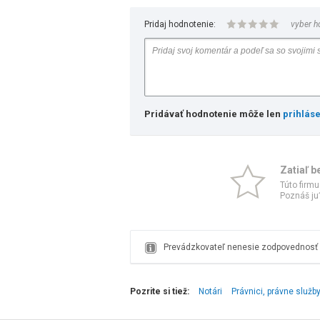
Pridaj hodnotenie:
vyber h
Pridávať hodnotenie môže len
prihlás
Zatiaľ b
Túto firmu
Poznáš ju?
Prevádzkovateľ nenesie zodpovednosť z
Pozrite si tiež:
Notári
Právnici, právne služb