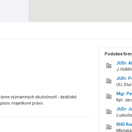
Podobné firmy
JUDr. A
J. Holléh
JUDr. P
Ul.L.Stur
Mgr. Pe
právne významných skutočností - dedičské
Kpt. Jar
pisov, majetkové právo.
JUDr. J
Ľudovíta
RHD Real
Mlynská 