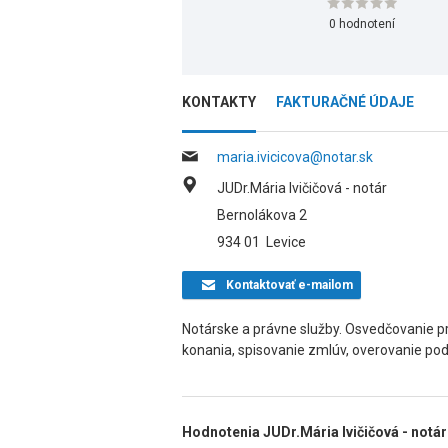
0 hodnotení
KONTAKTY
FAKTURAČNÉ ÚDAJE
maria.ivicicova@notar.sk
JUDr.Mária Ivičičová - notár
Bernolákova 2
934 01
Levice
Kontaktovať
e-mailom
Notárske a právne služby. Osvedčovanie 
konania, spisovanie zmlúv, overovanie pod
Hodnotenia JUDr.Mária Ivičičová - notár