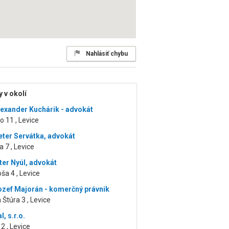
Nahlásiť chybu
 v okolí
lexander Kuchárik - advokát
o 11 , Levice
eter Servátka, advokát
a 7 , Levice
ter Nyúl, advokát
oša 4 , Levice
ozef Majorán - komerčný právnik
 Štúra 3 , Levice
, s.r.o.
2 , Levice