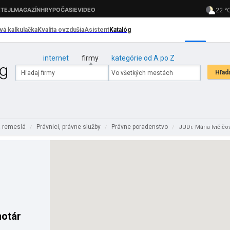
internet
firmy
kategórie od A po Z
a remeslá
Právnici, právne služby
Právne poradenstvo
/
/
/
JUDr. Mária Ivičičov
notár