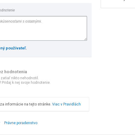
odnotenie
ený používateľ
.
ez hodnotenia
 zatiaľ nikto nehodnotil.
 Pridaj k nej svoje hodnotenie.
a informácie na tejto stránke.
Viac v Pravidlách
y
Právne poradenstvo