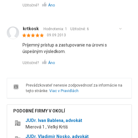
Užitočné?
Áno
krtkosk
Hodnotenia: 1
Užitočné:
6
09.09.2013
Príjemný prístup a zastupovanie na úrovni s
úspešným výsledkom.
Užitočné?
Áno
Prevádzkovateľ nenesie zodpovednosť za informácie na
tejto stránke.
Viac v Pravidlách
PODOBNÉ FIRMY V OKOLÍ
JUDr. Ivan Bablena, advokát
Mierová 1 , Veľký Krtíš
JUDr. Vladimír Nosko, advokát