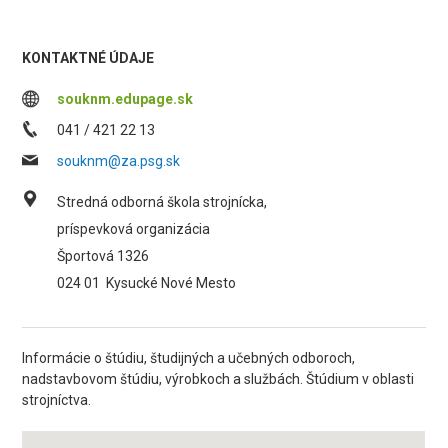
KONTAKTNÉ ÚDAJE
souknm.edupage.sk
041 / 421 22 13
souknm@za.psg.sk
Stredná odborná škola strojnícka,
príspevková organizácia
Športová 1326
024 01
Kysucké Nové Mesto
Informácie o štúdiu, študijných a učebných odboroch,
nadstavbovom štúdiu, výrobkoch a službách. Štúdium v oblasti
strojníctva.