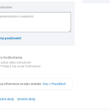
odnotenie
ený používateľ
.
ez hodnotenia
 zatiaľ nikto nehodnotil.
 Pridaj k nej svoje hodnotenie.
a informácie na tejto stránke.
Viac v Pravidlách
edné školy
Stredné školy