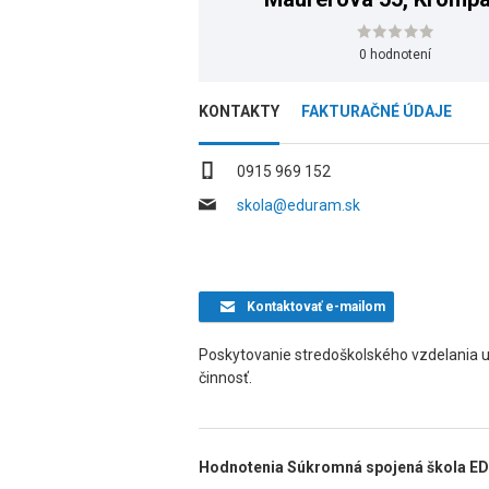
0 hodnotení
KONTAKTY
FAKTURAČNÉ ÚDAJE
0915 969 152
skola@eduram.sk
Kontaktovať
e-mailom
Poskytovanie stredoškolského vzdelania
činnosť.
Hodnotenia Súkromná spojená škola E