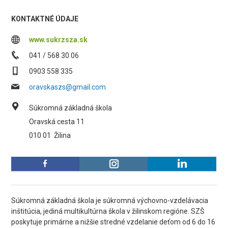
KONTAKTNÉ ÚDAJE
www.sukrzsza.sk
041 / 568 30 06
0903 558 335
oravskaszs@gmail.com
Súkromná základná škola
Oravská cesta 11
010 01
Žilina
Súkromná základná škola je súkromná výchovno-vzdelávacia
inštitúcia, jediná multikultúrna škola v žilinskom regióne. SZŠ
poskytuje primárne a nižšie stredné vzdelanie deťom od 6 do 16