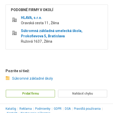
PODOBNÉ FIRMY V OKOLÍ
HLAVA, s.r.o.
Oravská cesta 11 , Žilina
Súkromná základná umelecká škola,
Prokofievova 5, Bratislava
Ružová 1637 , Žilina
Pozrite si tiež:
Súkromné základné školy
Pridať firmu
Nahlásiť chybu
Katalóg
|
Reklama
|
Podmienky
|
GDPR
|
DSA
|
Pravidlá používania
|