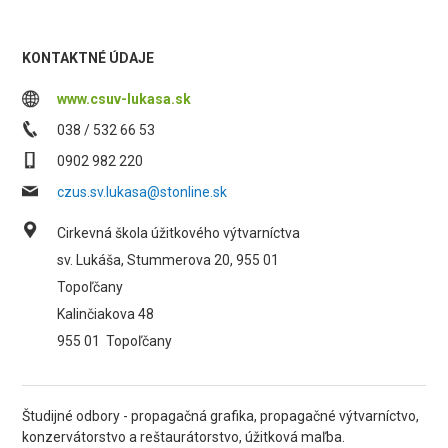
KONTAKTNÉ ÚDAJE
www.csuv-lukasa.sk
038 / 532 66 53
0902 982 220
czus.sv.lukasa@stonline.sk
Cirkevná škola úžitkového výtvarníctva
sv. Lukáša, Stummerova 20, 955 01
Topoľčany
Kalinčiakova 48
955 01
Topoľčany
Študijné odbory - propagačná grafika, propagačné výtvarníctvo,
konzervátorstvo a reštaurátorstvo, úžitková maľba.