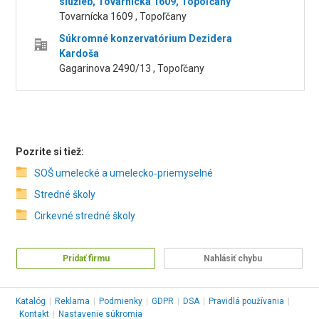
služieb, Tovarnícka 1609, Topoľčany
Tovarnícka 1609 , Topoľčany
Súkromné konzervatórium Dezidera
Kardoša
Gagarinova 2490/13 , Topoľčany
Pozrite si tiež:
SOŠ umelecké a umelecko‑priemyselné
Stredné školy
Cirkevné stredné školy
Pridať firmu
Nahlásiť chybu
Katalóg
|
Reklama
|
Podmienky
|
GDPR
|
DSA
|
Pravidlá používania
|
Kontakt
|
Nastavenie súkromia