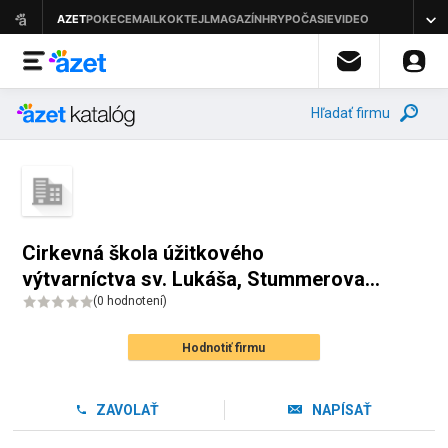
Hľadať firmu
Cirkevná škola úžitkového
výtvarníctva sv. Lukáša, Stummerova
20, 955 01 Topoľčany
(
0 hodnotení
)
Hodnotiť firmu
ZAVOLAŤ
NAPÍSAŤ