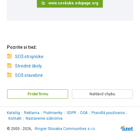
www.soskuke.edupage.org
Pozrite si tiež:
SOŠ strojnícke
Stredné školy
SOŠ stavebné
Pridať firmu
Nahlásiť chybu
Katalóg
|
Reklama
|
Podmienky
|
GDPR
|
DSA
|
Pravidlá používania
|
Kontakt
|
Nastavenie súkromia
© 2000 - 2026,
Ringier Slovakia Communities s.r.o.