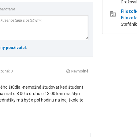
Dražovsk
odnotenie
Filozofi
Filozofa
Štefánik
ený používateľ
.
točné:
0
Nevhodné
ného štúdia -nemožné študovať ked študent
 mať o 8.00 a druhú o 13.00 kam na štyri
ednášky má byť o pol hodinu na inej škole to