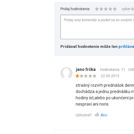
Pridaj hodnotenie:
vyber h
Pridávať hodnotenie môže len
prihlás
jano frčka
Hodnotenia: 11
Uži
22.09.2015
strašný rozvrh prednášok den
dochádza a jednu prednášku má
hodiny íst,alebo po ukončení pr
nespraví ani noris
Užitočné?
Áno