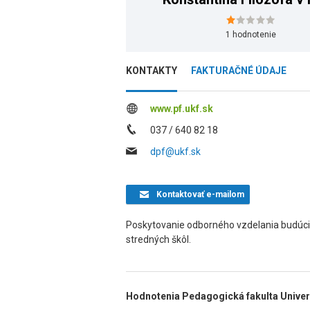
1
hodnotenie
KONTAKTY
FAKTURAČNÉ ÚDAJE
www.pf.ukf.sk
037 / 640 82 18
dpf@ukf.sk
Kontaktovať
e-mailom
Poskytovanie odborného vzdelania budúc
stredných škôl.
Hodnotenia Pedagogická fakulta Univerzi