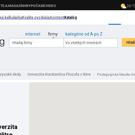
internet
firmy
kategórie od A po Z
Vysoké školy
Univerzita Konštantína Filozofa v Nitre
/
/
Pedagogická fakulta Univ
verzita
Nitre