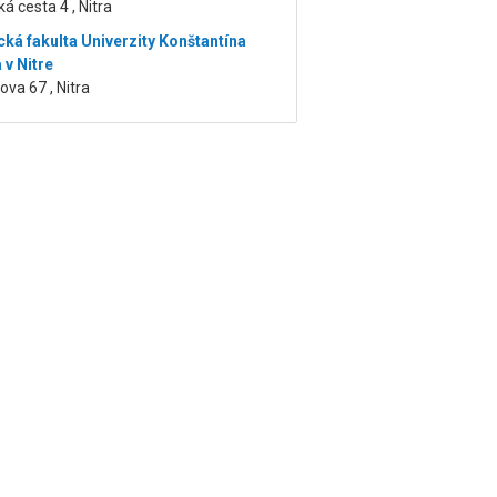
á cesta 4 , Nitra
cká fakulta Univerzity Konštantína
 v Nitre
ova 67 , Nitra