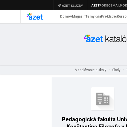
Vzdelávanie a školy
Školy
/
/
Pedagogická fakulta Uni
Konštantína Filozofa v 