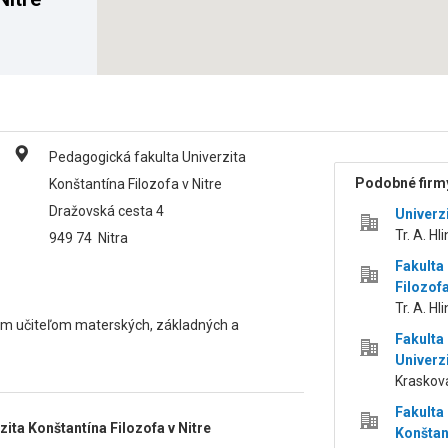
Pedagogická fakulta Univerzita
Podobné firmy
Konštantína Filozofa v Nitre
Dražovská cesta 4
Univerzi
Tr. A. Hl
949 74
Nitra
Fakulta
Filozofa
Tr. A. Hl
im učiteľom materských, základných a
Fakulta
Univerzi
Kraskova
Fakulta
ta Konštantína Filozofa v Nitre
Konštant