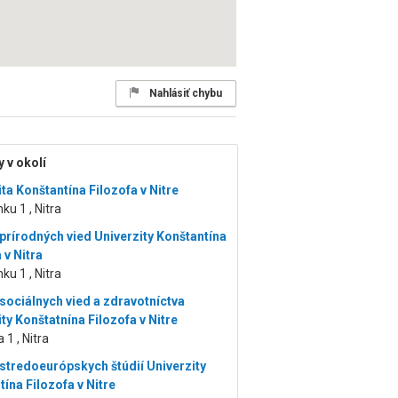
Nahlásiť chybu
 v okolí
ta Konštantína Filozofa v Nitre
inku 1 , Nitra
 prírodných vied Univerzity Konštantína
 v Nitra
inku 1 , Nitra
 sociálnych vied a zdravotníctva
ty Konštatnína Filozofa v Nitre
 1 , Nitra
 stredoeurópskych štúdií Univerzity
ína Filozofa v Nitre