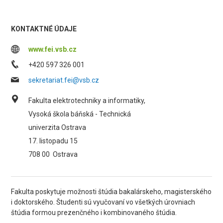
KONTAKTNÉ ÚDAJE
www.fei.vsb.cz
+420 597 326 001
sekretariat.fei@vsb.cz
Fakulta elektrotechniky a informatiky,
Vysoká škola báňská - Technická
univerzita Ostrava
17. listopadu 15
708 00
Ostrava
Fakulta poskytuje možnosti štúdia bakalárskeho, magisterského
i doktorského. Študenti sú vyučovaní vo všetkých úrovniach
štúdia formou prezenčného i kombinovaného štúdia.