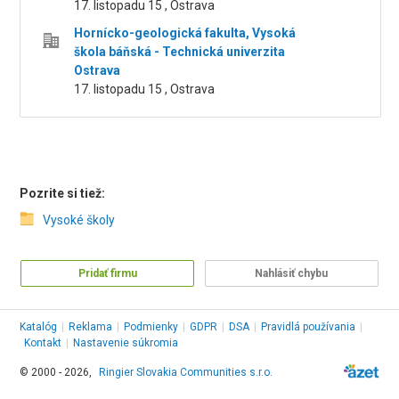
17. listopadu 15 , Ostrava
Hornícko-geologická fakulta, Vysoká
škola báňská - Technická univerzita
Ostrava
17. listopadu 15 , Ostrava
Pozrite si tiež:
Vysoké školy
Pridať firmu
Nahlásiť chybu
Katalóg
|
Reklama
|
Podmienky
|
GDPR
|
DSA
|
Pravidlá používania
|
Kontakt
|
Nastavenie súkromia
© 2000 - 2026,
Ringier Slovakia Communities s.r.o.