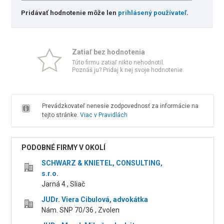
Pridávať hodnotenie môže len
prihlásený používateľ
.
Zatiaľ bez hodnotenia
Túto firmu zatiaľ nikto nehodnotil.
Poznáš ju? Pridaj k nej svoje hodnotenie.
Prevádzkovateľ nenesie zodpovednosť za informácie na
tejto stránke.
Viac v Pravidlách
PODOBNÉ FIRMY V OKOLÍ
SCHWARZ & KNIETEL, CONSULTING,
s.r.o.
Jarná 4 , Sliač
JUDr. Viera Cibulová, advokátka
Nám. SNP 70/36 , Zvolen