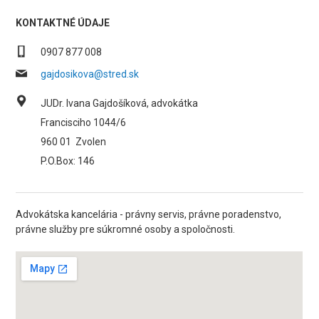
KONTAKTNÉ ÚDAJE
0907 877 008
gajdosikova@stred.sk
JUDr. Ivana Gajdošíková, advokátka
Francisciho 1044/6
960 01
Zvolen
P.O.Box: 146
Advokátska kancelária - právny servis, právne poradenstvo,
právne služby pre súkromné osoby a spoločnosti.