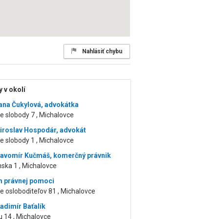
Nahlásiť chybu
 v okolí
ana Čukylová, advokátka
 slobody 7 , Michalovce
iroslav Hospodár, advokát
 slobody 1 , Michalovce
lavomír Kučmáš, komerčný právnik
ska 1 , Michalovce
 právnej pomoci
 osloboditeľov 81 , Michalovce
ladimír Baťalík
u 14 , Michalovce