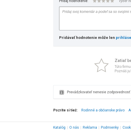
Pridaj hodnotenie:
vyber h
Pridávať hodnotenie môže len
prihlás
Zatiaľ b
Túto firmu
Poznáš ju?
Prevádzkovateľ nenesie zodpovednosť z
Pozrite si tiež:
Rodinné a občianske právo
A
Katalóg
|
O nás
|
Reklama
|
Podmienky
|
Cook