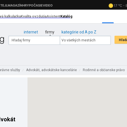
internet
firmy
kategórie od A po Z
 právne služby
Advokáti, advokátske kancelárie
Rodinné a občianske právo
/
/
dvokát