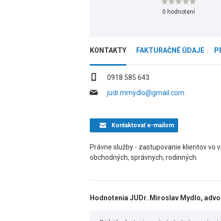
0 hodnotení
KONTAKTY
FAKTURAČNÉ ÚDAJE
P
0918 585 643
judr.mmydlo@gmail.com
Kontaktovať
e-mailom
Právne služby - zastupovanie klientov vo 
obchodných, správnych, rodinných.
Hodnotenia JUDr. Miroslav Mydlo, advo