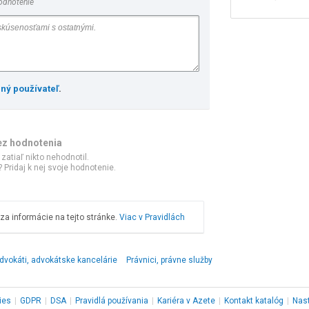
odnotenie
ený používateľ
.
ez hodnotenia
 zatiaľ nikto nehodnotil.
 Pridaj k nej svoje hodnotenie.
a informácie na tejto stránke.
Viac v Pravidlách
dvokáti, advokátske kancelárie
Právnici, právne služby
ies
|
GDPR
|
DSA
|
Pravidlá používania
|
Kariéra v Azete
|
Kontakt
katalóg
|
Nas