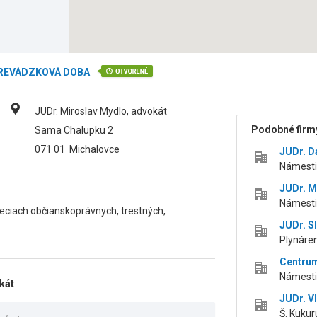
REVÁDZKOVÁ DOBA
JUDr. Miroslav Mydlo, advokát
Podobné firmy
Sama Chalupku 2
071 01
Michalovce
JUDr. D
Námestie
JUDr. M
Námestie
veciach občianskoprávnych, trestných,
JUDr. S
Plynáren
Centrum
Námestie
kát
JUDr. V
Š. Kukur