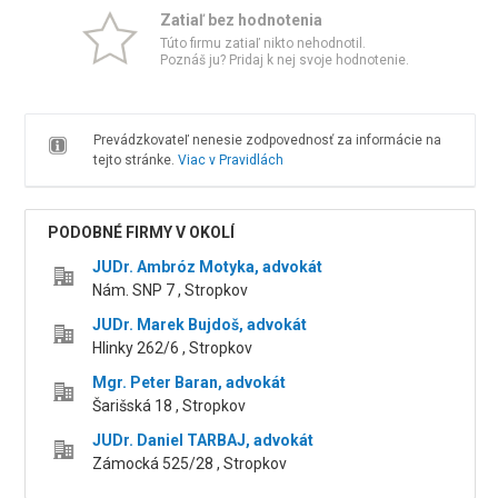
Zatiaľ bez hodnotenia
Túto firmu zatiaľ nikto nehodnotil.
Poznáš ju? Pridaj k nej svoje hodnotenie.
Prevádzkovateľ nenesie zodpovednosť za informácie na
tejto stránke.
Viac v Pravidlách
PODOBNÉ FIRMY V OKOLÍ
JUDr. Ambróz Motyka, advokát
Nám. SNP 7 , Stropkov
JUDr. Marek Bujdoš, advokát
Hlinky 262/6 , Stropkov
Mgr. Peter Baran, advokát
Šarišská 18 , Stropkov
JUDr. Daniel TARBAJ, advokát
Zámocká 525/28 , Stropkov