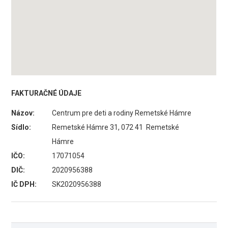
FAKTURAČNÉ ÚDAJE
Názov:
Centrum pre deti a rodiny Remetské Hámre
Sídlo:
Remetské Hámre 31, 072 41 Remetské
Hámre
IČO:
17071054
DIČ:
2020956388
IČ DPH:
SK2020956388