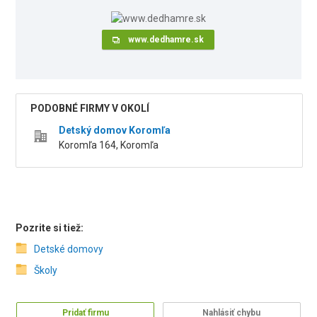
www.dedhamre.sk
PODOBNÉ FIRMY V OKOLÍ
Detský domov Koromľa
Koromľa 164, Koromľa
Pozrite si tiež:
Detské domovy
Školy
Pridať firmu
Nahlásiť chybu