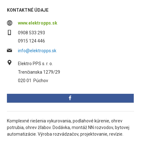
KONTAKTNÉ ÚDAJE
www.elektropps.sk
0908 533 293
0915 124 446
info@elektropps.sk
Elektro PPS s. r. o.
Trenčianska 1279/29
020 01
Púchov
Komplexné riešenia vykurovania, podlahové kúrenie, ohrev
potrubia, ohrev žľabov. Dodávka, montáž NN rozvodov, bytovej
automatizácie. Výroba rozvádzačov, projektovanie, revízie.