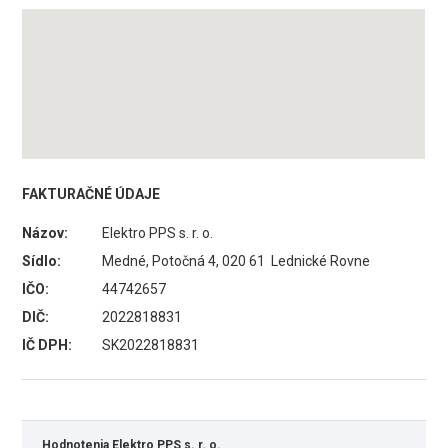
FAKTURAČNÉ ÚDAJE
Názov:
Elektro PPS s. r. o.
Sídlo:
Medné, Potočná 4, 020 61 Lednické Rovne
IČO:
44742657
DIČ:
2022818831
IČ DPH:
SK2022818831
Hodnotenia Elektro PPS s. r. o.