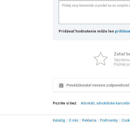
Pridávať hodnotenie môže len
prihlás
Zatiaľ b
Túto firmu
Poznáš ju?
Prevádzkovateľ nenesie zodpovednosť z
Pozrite si tiež:
Advokáti, advokátske kancelár
Katalóg
|
O nás
|
Reklama
|
Podmienky
|
Cook