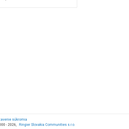
tavenie súkromia
000 - 2026,
Ringier Slovakia Communities s.r.o.