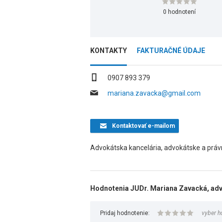
0 hodnotení
KONTAKTY
FAKTURAČNÉ ÚDAJE
0907 893 379
mariana.zavacka@gmail.com
Kontaktovať
e-mailom
Advokátska kancelária, advokátske a práv
Hodnotenia JUDr. Mariana Zavacká, ad
Pridaj hodnotenie:
vyber h