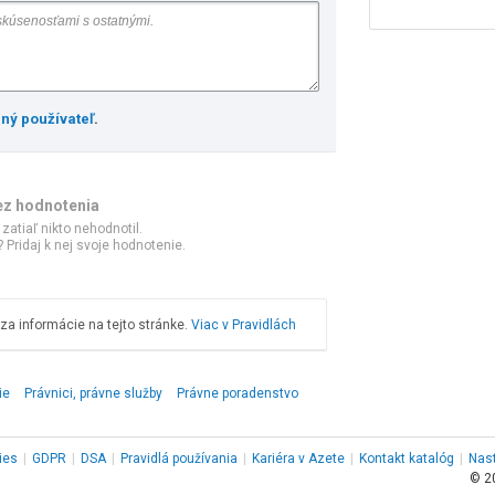
ený používateľ
.
ez hodnotenia
 zatiaľ nikto nehodnotil.
 Pridaj k nej svoje hodnotenie.
a informácie na tejto stránke.
Viac v Pravidlách
ie
Právnici, právne služby
Právne poradenstvo
ies
|
GDPR
|
DSA
|
Pravidlá používania
|
Kariéra v Azete
|
Kontakt
katalóg
|
Nas
© 2