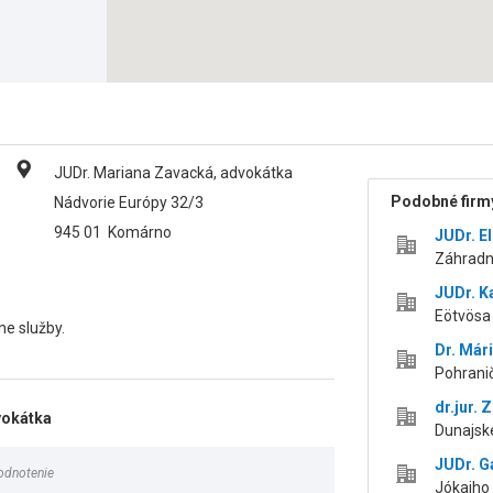
JUDr. Mariana Zavacká, advokátka
Podobné firmy
Nádvorie Európy 32/3
945 01
Komárno
JUDr. E
Záhradn
JUDr. K
Eötvösa
ne služby.
Dr. Már
Pohrani
dr.jur. 
vokátka
Dunajsk
JUDr. G
odnotenie
Jókaiho