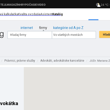
internet
firmy
kategórie od A po Z
Právnici, právne služby
Advokáti, advokátske kancelárie
/
/
/
JUDr. Mariana Z
dvokátka