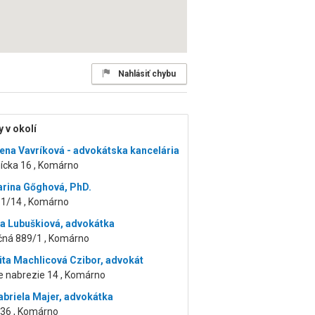
Nahlásiť chybu
 v okolí
lena Vavríková - advokátska kancelária
ícka 16 , Komárno
arina Gőghová, PhD.
 1/14 , Komárno
ia Lubuškiová, advokátka
čná 889/1 , Komárno
Zita Machlicová Czibor, advokát
e nabrezie 14 , Komárno
abriela Majer, advokátka
 36 , Komárno