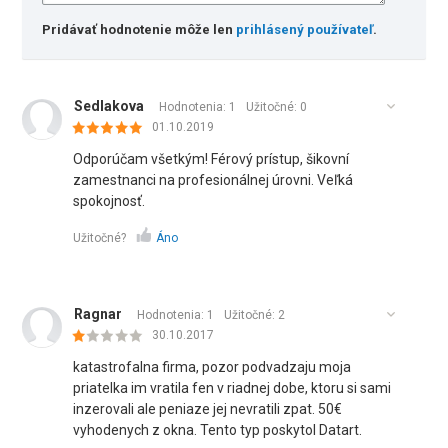
Pridávať hodnotenie môže len
prihlásený používateľ
.
Sedlakova
Hodnotenia: 1
Užitočné:
0
01.10.2019
Odporúčam všetkým! Férový prístup, šikovní
zamestnanci na profesionálnej úrovni. Veľká
spokojnosť.
Užitočné?
Áno
Ragnar
Hodnotenia: 1
Užitočné:
2
30.10.2017
katastrofalna firma, pozor podvadzaju moja
priatelka im vratila fen v riadnej dobe, ktoru si sami
inzerovali ale peniaze jej nevratili zpat. 50€
vyhodenych z okna. Tento typ poskytol Datart.