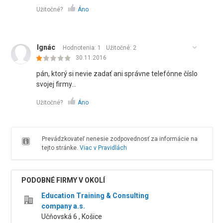
Užitočné?
Áno
Ignác
Hodnotenia: 1
Užitočné:
2
30.11.2016
pán, ktorý si nevie zadať ani správne telefónne číslo
svojej firmy...
Užitočné?
Áno
Prevádzkovateľ nenesie zodpovednosť za informácie na
tejto stránke.
Viac v Pravidlách
PODOBNÉ FIRMY V OKOLÍ
Education Training & Consulting
company a.s.
Učňovská 6 , Košice