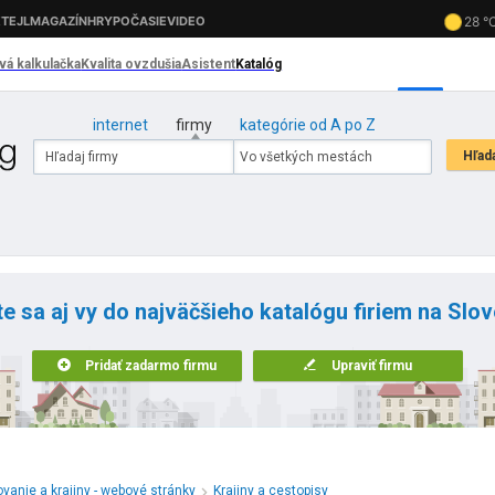
internet
firmy
kategórie od A po Z
te sa aj vy do najväčšieho katalógu firiem na Slo
Pridať zadarmo firmu
Upraviť firmu
vanie a krajiny - webové stránky
Krajiny a cestopisy