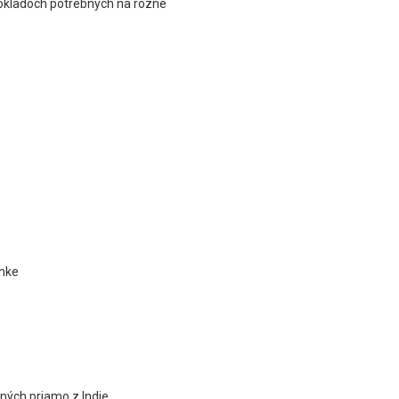
dokladoch potrebných na rôzne
ánke
ených priamo z Indie.