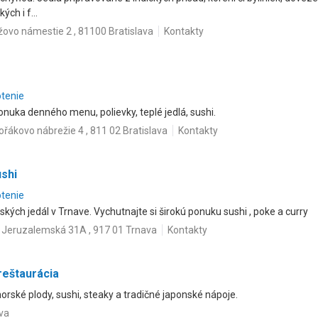
ch i f...
ovo námestie 2 , 81100 Bratislava
Kontakty
otenie
nuka denného menu, polievky, teplé jedlá, sushi.
ořákovo nábrežie 4 , 811 02 Bratislava
Kontakty
ushi
otenie
kých jedál v Trnave. Vychutnajte si širokú ponuku sushi , poke a curry
Jeruzalemská 31A , 917 01 Trnava
Kontakty
reštaurácia
rské plody, sushi, steaky a tradičné japonské nápoje.
ava