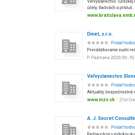
Veľvyslanectvo Tureckej 
účely, tlačivách a prísluš...
www.bratislava.emb.
Dinet, s.r.o.
Pridať hodn
Prevádzkovanie sushi rešt
P. Pázmaňa 2020/30 , 92
Veľvyslanectvo Slove
Pridať hodn
Aktuality, bezpečnostné r
www.mzv.sk
21st Cre
A. J. Secret Consultin
Pridať hodn
Reštaurácia s indickou ku