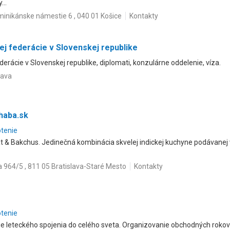
...
inikánske námestie 6 , 040 01 Košice
Kontakty
j federácie v Slovenskej republike
erácie v Slovenskej republike, diplomati, konzulárne oddelenie, víza.
lava
haba.sk
otenie
t & Bakchus. Jedinečná kombinácia skvelej indickej kuchyne podávanej vo
a 964/5 , 811 05 Bratislava-Staré Mesto
Kontakty
otenie
ie leteckého spojenia do celého sveta. Organizovanie obchodných roko