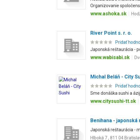
Organizovanie spoločenský
www.ashoka.sk
Hodž
River Point s. r. o.
Pridať hodn
Japonská reštaurácia - po
www.wabisabi.sk
Dv
Michal Beláň - City S
Pridať hodn
Sme donáška sushi a ázijs
www.citysushi-tt.sk
Benihana - japonská 
Japonská reštaurácia - mo
Hlboká 7 , 811 04 Bratisl