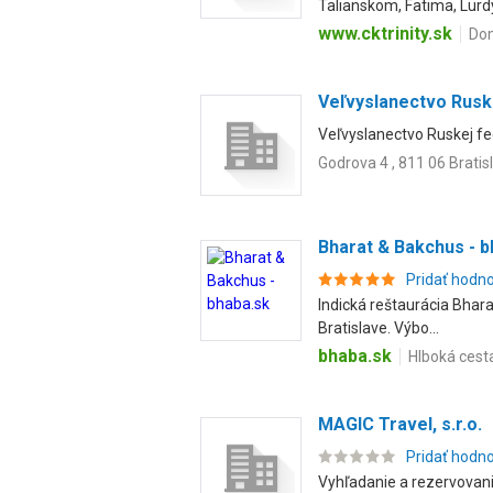
Talianskom, Fatima, Lurdy
www.cktrinity.sk
Dom
Veľvyslanectvo Ruske
Veľvyslanectvo Ruskej fed
Godrova 4 , 811 06 Bratis
Bharat & Bakchus - b
Pridať hodn
Indická reštaurácia Bhara
Bratislave. Výbo...
bhaba.sk
Hlboká cest
MAGIC Travel, s.r.o.
Pridať hodn
Vyhľadanie a rezervovan