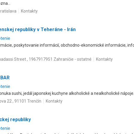
zna...
ratislava
Kontakty
nskej republiky v Teheráne - Irán
otenie
rmácie, poskytovanie informácií, obchodno-ekonomické informácie, info
adassi Street , 1967917951 Zahraničie - ostatné
Kontakty
 BAR
otenie
onuka sushi, jedál japonskej kuchyne alkoholické a nealkoholické nápoj
va 22 , 91101 Trenčín
Kontakty
kej republiky
otenie