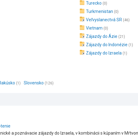
Turecko
(0)
Turkmenistan
(0)
Veľvyslanectvá SR
(46)
Vietnam
(0)
Zájazdy do Ázie
(21)
Zájazdy do Indonézie
(1)
Zájazdy do Izraela
(1)
Rakúsko
Slovensko
(1)
(126)
otenie
tnické a poznávacie zájazdy do Izraela, v kombinácii s kúpaním v Mŕtvo