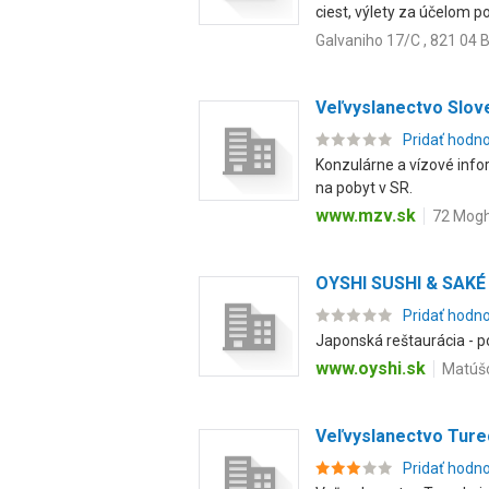
ciest, výlety za účelom po
Galvaniho 17/C , 821 04 B
Veľvyslanectvo Slove
Pridať hodn
Konzulárne a vízové info
na pobyt v SR.
www.mzv.sk
72 Mogh
OYSHI SUSHI & SAKÉ
Pridať hodn
Japonská reštaurácia - p
www.oyshi.sk
Matúšo
Veľvyslanectvo Turec
Pridať hodn