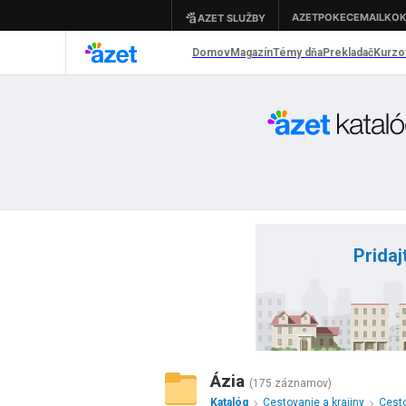
Pridaj
Ázia
(175 záznamov)
Katalóg
Cestovanie a krajiny
Cesto