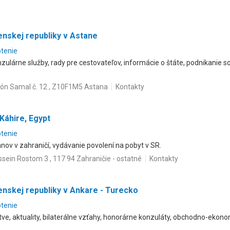
nskej republiky v Astane
otenie
zulárne služby, rady pre cestovateľov, informácie o štáte, podnikanie 
jón Samal č. 12 , Z10F1M5 Astana
Kontakty
Káhire, Egypt
otenie
nov v zahraničí, vydávanie povolení na pobyt v SR.
sein Rostom 3 , 117 94 Zahraničie - ostatné
Kontakty
nskej republiky v Ankare - Turecko
otenie
tve, aktuality, bilaterálne vzťahy, honorárne konzuláty, obchodno-ekono