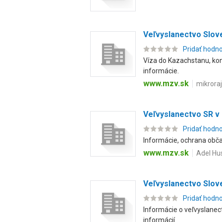
Veľvyslanectvo Slove
Pridať hodn
Víza do Kazachstanu, kon
informácie.
www.mzv.sk
mikrora
Veľvyslanectvo SR v 
Pridať hodn
Informácie, ochrana obča
www.mzv.sk
Adel Hus
Veľvyslanectvo Slove
Pridať hodn
Informácie o veľvyslanec
informácií.