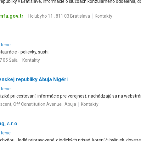
republiky v Bratislave, informácie o službách konzulárneho oddelenia, 
mfa.gov.tr
Holubyho 11 , 811 03 Bratislava
Kontakty
otenie
aurácie - polievky, sushi.
7 05 Šaľa
Kontakty
nskej republiky Abuja Nigéri
otenie
iziká pri cestovaní, informácie pre verejnosť. nachádzajú sa na webstr
scent, Off Constitution Avenue , Abuja
Kontakty
g, s.r.o.
otenie
chyňou. Jedlá pripravované z indických prísad, korení či byliniek, dovez