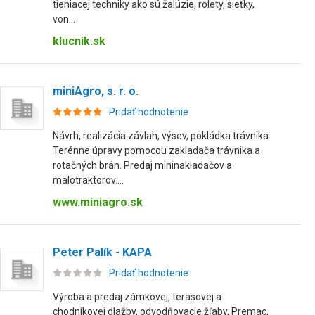
tieniacej techniky ako sú žalúzie, rolety, sieťky,
von...
klucnik.sk
miniAgro, s. r. o.
Pridať hodnotenie
Návrh, realizácia závlah, výsev, pokládka trávnika.
Terénne úpravy pomocou zakladača trávnika a
rotačných brán. Predaj mininakladačov a
malotraktorov....
www.miniagro.sk
Peter Palík - KAPA
Pridať hodnotenie
Výroba a predaj zámkovej, terasovej a
chodníkovej dlažby, odvodňovacie žľaby, Premac,