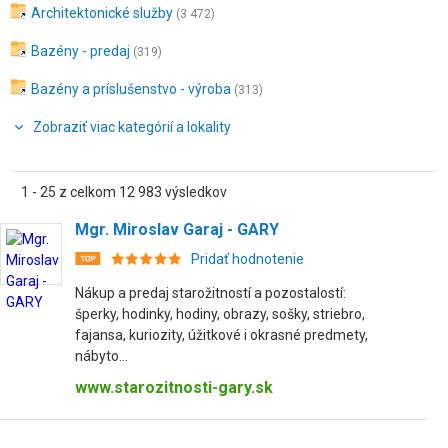
Architektonické služby
(3 472)
Bazény - predaj
(319)
Bazény a príslušenstvo - výroba
(313)
Zobraziť viac kategórií a lokality
1 - 25 z celkom 12 983 výsledkov
Mgr. Miroslav Garaj - GARY
Pridať hodnotenie
Nákup a predaj starožitností a pozostalostí:
šperky, hodinky, hodiny, obrazy, sošky, striebro,
fajansa, kuriozity, úžitkové i okrasné predmety,
nábyto...
www.starozitnosti-gary.sk