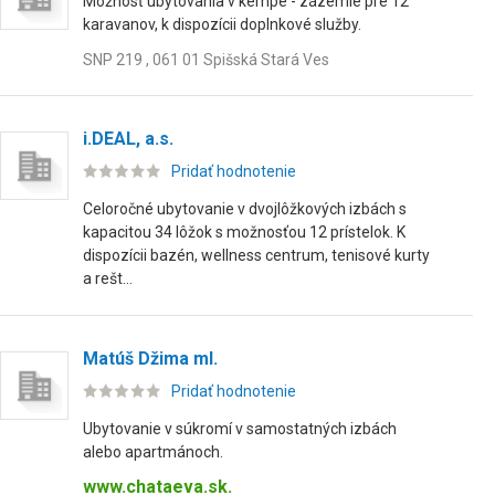
Možnosť ubytovania v kempe - zázemie pre 12
karavanov, k dispozícii doplnkové služby.
SNP 219 , 061 01 Spišská Stará Ves
i.DEAL, a.s.
Pridať hodnotenie
Celoročné ubytovanie v dvojlôžkových izbách s
kapacitou 34 lôžok s možnosťou 12 prístelok. K
dispozícii bazén, wellness centrum, tenisové kurty
a rešt...
Matúš Džima ml.
Pridať hodnotenie
Ubytovanie v súkromí v samostatných izbách
alebo apartmánoch.
www.chataeva.sk.