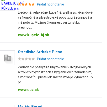
Pridať hodnotenie
Liečebné, relaxačné, kúpeľné, wellness, víkendové,
veľkonočné a silvestrovské pobyty, prázdninová a
iné pobyty. Možnosť kongresovej turistiky,
prechod...
www.kupele-bj.sk
Stredisko Štrbské Pleso
Pridať hodnotenie
Zariadenie poskytuje ubytovanie v dvojlôžkových
a trojlôžkových izbách s hygienických zariadením,
s možnosťou prísteliek. Každá izba je vybavená TV
pr...
www.cuz.sk
Marián Béreš