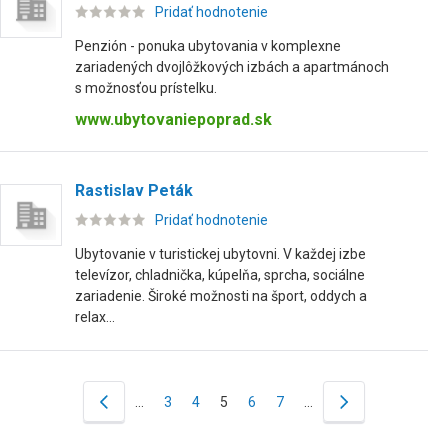
Pridať hodnotenie
Penzión - ponuka ubytovania v komplexne
zariadených dvojlôžkových izbách a apartmánoch
s možnosťou prístelku.
www.ubytovaniepoprad.sk
Rastislav Peták
Pridať hodnotenie
Ubytovanie v turistickej ubytovni. V každej izbe
televízor, chladnička, kúpelňa, sprcha, sociálne
zariadenie. Široké možnosti na šport, oddych a
relax...
…
3
4
5
6
7
…