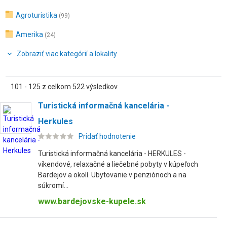
Agroturistika
(99)
Amerika
(24)
Zobraziť viac kategórií a lokality
101 - 125 z celkom 522 výsledkov
Turistická informačná kancelária -
Herkules
Pridať hodnotenie
Turistická informačná kancelária - HERKULES -
víkendové, relaxačné a liečebné pobyty v kúpeľoch
Bardejov a okolí. Ubytovanie v penziónoch a na
súkromí...
www.bardejovske-kupele.sk