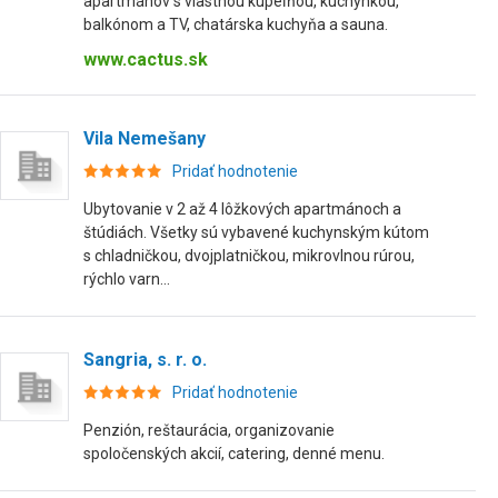
apartmánov s vlastnou kúpeľňou, kuchynkou,
balkónom a TV, chatárska kuchyňa a sauna.
www.cactus.sk
Vila Nemešany
Pridať hodnotenie
Ubytovanie v 2 až 4 lôžkových apartmánoch a
štúdiách. Všetky sú vybavené kuchynským kútom
s chladničkou, dvojplatničkou, mikrovlnou rúrou,
rýchlo varn...
Sangria, s. r. o.
Pridať hodnotenie
Penzión, reštaurácia, organizovanie
spoločenských akcií, catering, denné menu.