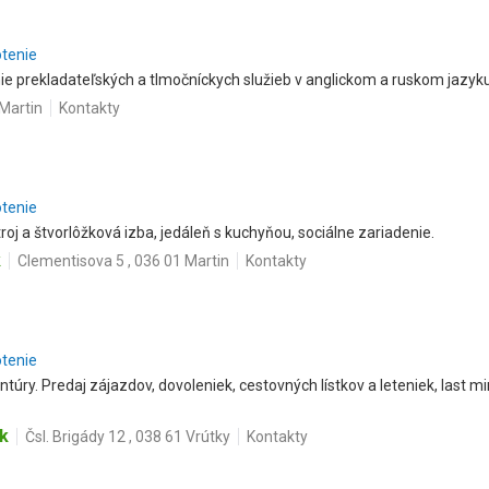
otenie
e prekladateľských a tlmočníckych služieb v anglickom a ruskom jazyku
Martin
Kontakty
otenie
roj a štvorlôžková izba, jedáleň s kuchyňou, sociálne zariadenie.
k
Clementisova 5 , 036 01 Martin
Kontakty
otenie
úry. Predaj zájazdov, dovoleniek, cestovných lístkov a leteniek, last m
k
Čsl. Brigády 12 , 038 61 Vrútky
Kontakty