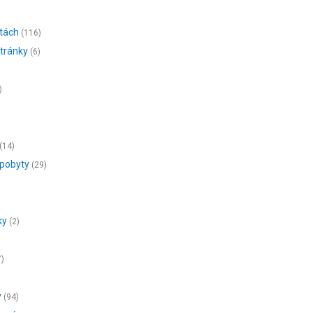
tách
(116)
stránky
(6)
)
(14)
 pobyty
(29)
ky
(2)
7)
y
(94)