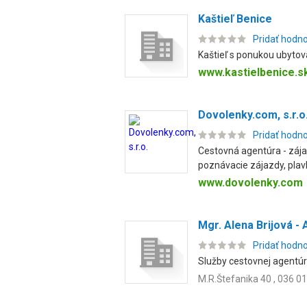
Kaštieľ Benice
Pridať hodn
Kaštieľ s ponukou ubytova
www.kastielbenice.s
Dovolenky.com, s.r.o
Pridať hodn
Cestovná agentúra - zája
poznávacie zájazdy, plavb
www.dovolenky.com
Mgr. Alena Brijová 
Pridať hodn
Služby cestovnej agentúr
M.R.Štefanika 40 , 036 01