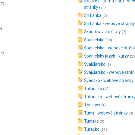
Srbsko a Čierna Hora - we
17)
stránky
(94)
Srí Lanka
(2)
Srí Lanka - webové stránk
5)
Škandinávske štáty
(2)
Španielsko
(38)
Španielsko - webové strán
94)
Španielsky jazyk - kurzy
(29
Švajčiarsko
(1)
Švajčiarsko - webové strá
Švédsko - webové stránky
Taliansko
(48)
Taliansko - webové stránk
Thassos
(1)
Tunis - webové stránky
(3)
Tunisko
(3)
Turecko
(11)