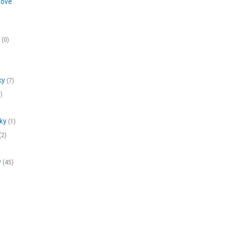
bové
y
(0)
ky
(7)
)
nky
(1)
(2)
y
(45)