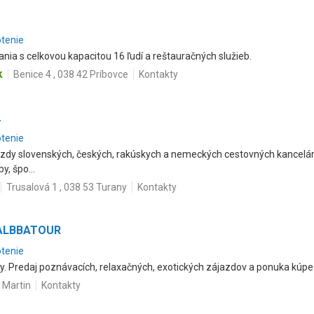
otenie
nia s celkovou kapacitou 16 ľudí a reštauračných služieb.
k
Benice 4 , 038 42 Príbovce
Kontakty
.
otenie
zdy slovenských, českých, rakúskych a nemeckých cestovných kancelárii
y, špo...
Trusalová 1 , 038 53 Turany
Kontakty
- ALBBATOUR
otenie
y. Predaj poznávacích, relaxačných, exotických zájazdov a ponuka kúpe
 Martin
Kontakty