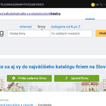
internet
firmy
kategórie od A po Z
te sa aj vy do najväčšieho katalógu firiem na Slo
Pridať zadarmo firmu
Upraviť firmu
namov)
vné kancelárie a zájazdy
Dovolenka