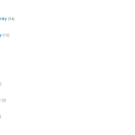
ánky
(94)
y
(15)
6)
y
(3)
)