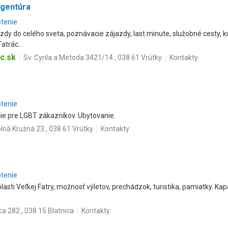
agentúra
otenie
dy do celého sveta, poznávacie zájazdy, last minute, služobné cesty, k
atrác...
c.sk
Sv. Cyrila a Metoda 3421/14 , 038 61 Vrútky
Kontakty
otenie
cie pre LGBT zákazníkov. Ubytovanie.
lná Kružná 23 , 038 61 Vrútky
Kontakty
otenie
asti Veľkej Fatry, možnosť výletov, prechádzok, turistika, pamiatky. Kap
ca 282 , 038 15 Blatnica
Kontakty