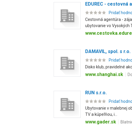
EDUREC - cestovná 
Pridať hodn
Cestovná agentúra - zájaz
ubytovanie vo Vysokých T
www.cestovka.edure
DAMAVIL, spol. s r.o.
Pridať hodn
Disko klub, pravidelné ak
www.shanghai.sk
Do
RUN s.r.o.
Pridať hodn
Ubytovanie v malebnej obl
TV a kúpeľňou, i...
www.gader.sk
Blatni