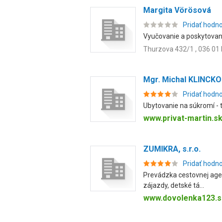
Margita Vörösová
Pridať hodn
Vyučovanie a poskytovani
Thurzova 432/1 , 036 01 
Mgr. Michal KLINCKO
Pridať hodn
Ubytovanie na súkromí - t
www.privat-martin.s
ZUMIKRA, s.r.o.
Pridať hodn
Prevádzka cestovnej agent
zájazdy, detské tá...
www.dovolenka123.s