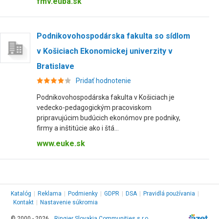
fmv.euba.sk
Podnikovohospodárska fakulta so sídlom
v Košiciach Ekonomickej univerzity v
Bratislave
Pridať hodnotenie
Podnikovohospodárska fakulta v Košiciach je
vedecko-pedagogickým pracoviskom
pripravujúcim budúcich ekonómov pre podniky,
firmy a inštitúcie ako i štá...
www.euke.sk
Katalóg
|
Reklama
|
Podmienky
|
GDPR
|
DSA
|
Pravidlá používania
|
Kontakt
|
Nastavenie súkromia
© 2000 - 2026,
Ringier Slovakia Communities s.r.o.