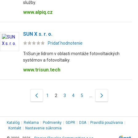
služby.
www.alpiq.cz
SUN X s. r. o.
Pridať hodnotenie
TriSun je lídrom v oblasti montáže fotovoltaických
systémov a fotovoltaiky.
www.trisun.tech
1
2
3
4
5
…
Katalóg
|
Reklama
|
Podmienky
|
GDPR
|
DSA
|
Pravidlá používania
|
Kontakt
|
Nastavenie súkromia