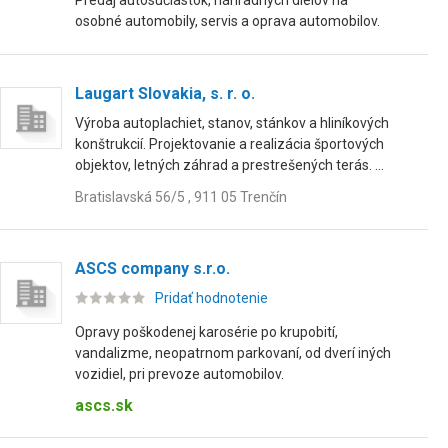
Predaj autosúčiastok, náhradných dielov na
osobné automobily, servis a oprava automobilov.
Laugart Slovakia, s. r. o.
Výroba autoplachiet, stanov, stánkov a hliníkových
konštrukcií. Projektovanie a realizácia športových
objektov, letných záhrad a prestrešených terás. ...
Bratislavská 56/5 , 911 05 Trenčín
ASCS company s.r.o.
Pridať hodnotenie
Opravy poškodenej karosérie po krupobití,
vandalizme, neopatrnom parkovaní, od dverí iných
vozidiel, pri prevoze automobilov.
ascs.sk