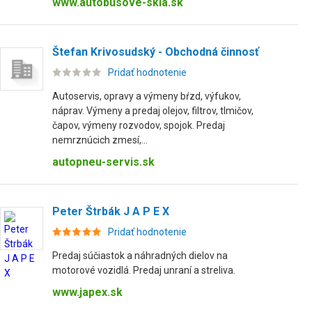
www.autobusove-skla.sk
Štefan Krivosudský - Obchodná činnosť
Pridať hodnotenie
Autoservis, opravy a výmeny bŕzd, výfukov,
náprav. Výmeny a predaj olejov, filtrov, tlmičov,
čapov, výmeny rozvodov, spojok. Predaj
nemrznúcich zmesí,...
autopneu-servis.sk
Peter Štrbák J A P E X
Pridať hodnotenie
Predaj súčiastok a náhradných dielov na
motorové vozidlá. Predaj unraní a streliva.
www.japex.sk