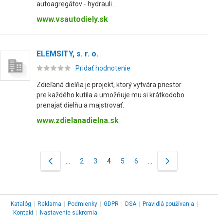
autoagregátov - hydrauli...
www.vsautodiely.sk
ELEMSITY, s. r. o.
Pridať hodnotenie
Zdieľaná dielňa je projekt, ktorý vytvára priestor
pre každého kutila a umožňuje mu si krátkodobo
prenajať dielňu a majstrovať.
www.zdielanadielna.sk
…
2
3
4
5
6
…
Katalóg
|
Reklama
|
Podmienky
|
GDPR
|
DSA
|
Pravidlá používania
|
Kontakt
|
Nastavenie súkromia