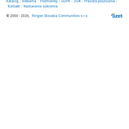
Katalóg
|
Reklama
|
Podmienky
|
GDPR
|
DSA
|
Pravidlá používania
|
Kontakt
|
Nastavenie súkromia
© 2000 - 2026,
Ringier Slovakia Communities s.r.o.