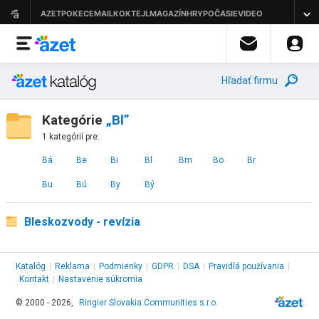
Hľadať firmu
Kategórie
„Bl”
1 kategórií pre:
Bá
Be
Bi
Bl
Bm
Bo
Br
Bu
Bú
By
Bý
Bleskozvody - revízia
Katalóg
|
Reklama
|
Podmienky
|
GDPR
|
DSA
|
Pravidlá používania
|
Kontakt
|
Nastavenie súkromia
© 2000 - 2026,
Ringier Slovakia Communities s.r.o.