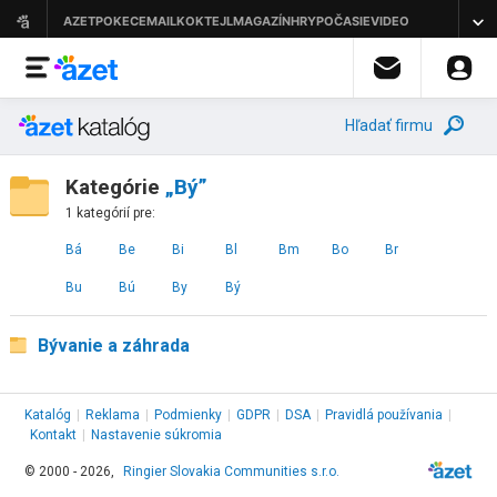
Hľadať firmu
Kategórie
„Bý”
1 kategórií pre:
Bá
Be
Bi
Bl
Bm
Bo
Br
Bu
Bú
By
Bý
Bývanie a záhrada
Katalóg
|
Reklama
|
Podmienky
|
GDPR
|
DSA
|
Pravidlá používania
|
Kontakt
|
Nastavenie súkromia
© 2000 - 2026,
Ringier Slovakia Communities s.r.o.