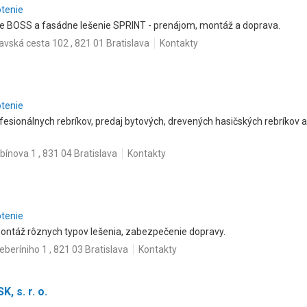
otenie
ie BOSS a fasádne lešenie SPRINT - prenájom, montáž a doprava.
avská cesta 102 , 821 01 Bratislava
Kontakty
otenie
fesionálnych rebríkov, predaj bytových, drevených hasičských rebríkov a
bínova 1 , 831 04 Bratislava
Kontakty
otenie
ntáž rôznych typov lešenia, zabezpečenie dopravy.
eberíniho 1 , 821 03 Bratislava
Kontakty
, s. r. o.