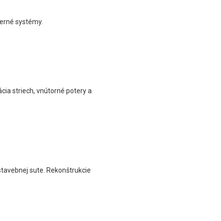
perné systémy.
ia striech, vnútorné potery a
stavebnej sute. Rekonštrukcie