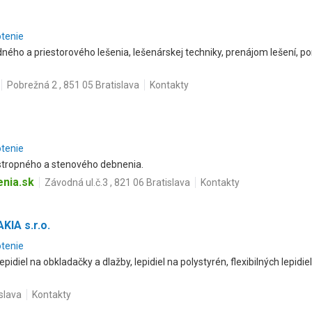
otenie
ého a priestorového lešenia, lešenárskej techniky, prenájom lešení, po
Pobrežná 2 , 851 05 Bratislava
Kontakty
otenie
tropného a stenového debnenia.
nia.sk
Závodná ul.č.3 , 821 06 Bratislava
Kontakty
IA s.r.o.
otenie
idiel na obkladačky a dlažby, lepidiel na polystyrén, flexibilných lepidi
islava
Kontakty