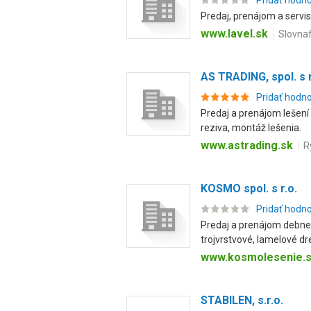
Pridať hodn
Predaj, prenájom a servis
www.lavel.sk
Slovnaf
AS TRADING, spol. s r
Pridať hodn
Predaj a prenájom lešení
reziva, montáž lešenia.
www.astrading.sk
R
KOSMO spol. s r.o.
Pridať hodn
Predaj a prenájom debnen
trojvrstvové, lamelové dr
www.kosmolesenie.
STABILEN, s.r.o.