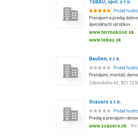
TEBAU, spol. s r.o.
Pridať hodn
Prenájom a predaj debnení
špeciálnych výrobkov...
www.termokose.sk
www.tebau.sk
BauSen, s.r.o.
Pridať hodn
Prenájom, montáž, demont
Záborského 42 , 831 03 B
Scaserv s.r.o.
Pridať hodn
Predaj a prenájom rámov
www.scaserv.sk
Pri