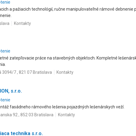
otenie
cich a pažiacich technológií, ručne manipulovateľné rámové debnenie pr
nenie.
islava
Kontakty
otenie
letné zatepľovacie práce na stavebných objektoch. Kompletné lešenárs
ia.
á 3094/7 , 821 07 Bratislava
Kontakty
N, s.r.o.
otenie
táž fasádneho rámového lešenia pojazdných lešenárskych veží.
anska 92 , 852 03 Bratislava
Kontakty
aca technika s.r.o.