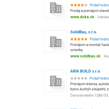
Pridať hodn
Predaj a prenájom staveb
www.doka.sk
Ivánska
SolidBau, s.r.o.
Pridať hodn
Prenájom a montáž fasádn
omietky.
www.solidbau.sk
Ruž
ARIA BUILD s.r.o.
Pridať hodn
Prenájom lešenia, autodo
bytov, kuchýň a kúpelní, za
Černyševského 1280/33 ,