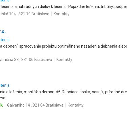
otenie
 lešenia a náhradných dielov k lešeniu. Pojazdné lešenia, tribúny, podper
tská 104 , 821 10 Bratislava
Kontakty
.o.
otenie
 a debnení, spracovanie projektu optimálneho nasadenia debnenia alebo
ybničná 38 , 831 06 Bratislava
Kontakty
otenie
ia a lešenia, montáž a demontáž. Debniaca doska, nosník, prírodné dr
evo.
sk
Galvaniho 14 , 821 04 Bratislava
Kontakty