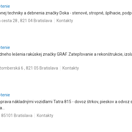
otenie
nej techniky a debnenia značky Doka - stenové, stropné, šplhacie, pod
 cesta 28 , 821 04 Bratislava
Kontakty
otenie
eho lešenia rakúskej značky GRAF. Zatepľovanie a rekonštrukcie, izolác
omberská 6 , 821 05 Bratislava
Kontakty
otenie
prava nákladnými vozidlami Tatra 815 - dovoz štrkov, pieskov a odvoz 
...
 85101 Bratislava
Kontakty