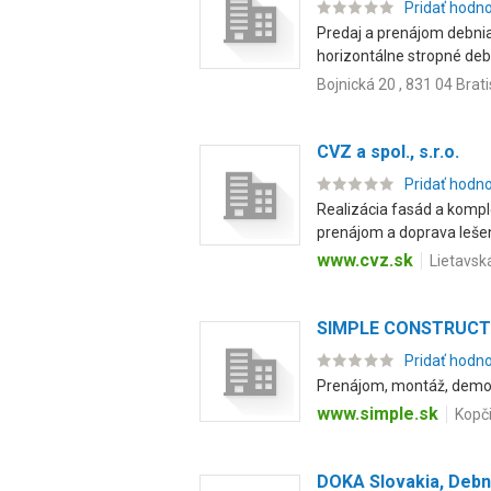
Pridať hodn
Predaj a prenájom debnia
horizontálne stropné deb
Bojnická 20 , 831 04 Brat
CVZ a spol., s.r.o.
Pridať hodn
Realizácia fasád a komp
prenájom a doprava lešen
www.cvz.sk
Lietavsk
SIMPLE CONSTRUCTIO
Pridať hodn
Prenájom, montáž, demon
www.simple.sk
Kopči
DOKA Slovakia, Debni