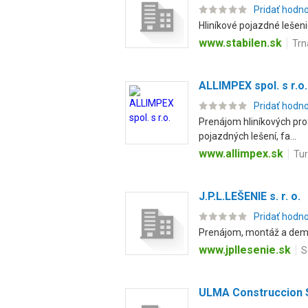
Pridať hodn
Hliníkové pojazdné lešen
www.stabilen.sk
Trn
ALLIMPEX spol. s r.o.
Pridať hodn
Prenájom hliníkových pro
pojazdných lešení, fa...
www.allimpex.sk
Tur
J.P.L.LEŠENIE s. r. o.
Pridať hodn
Prenájom, montáž a demo
www.jpllesenie.sk
S
ULMA Construccion SK