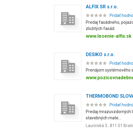
ALFIX SR s.r.o.
Pridať hodn
Predaj fasádneho, pojazdn
zložitých fasád.
www.lesenie-alfix.sk
DESIKO s.r.o.
Pridať hodn
Prenájom systémového s
www.pozicovnadebne
THERMOBOND SLOVAK
Pridať hodn
Predaj mrazuvzdorných lep
stavebných mate...
Laurinská 3 , 811 01 Brat